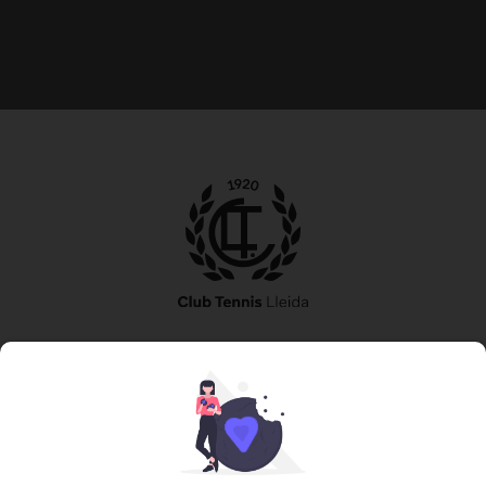
973 240 010
secretaria@tennislleida.com
Partida de boixadors 60 25198 Lleida