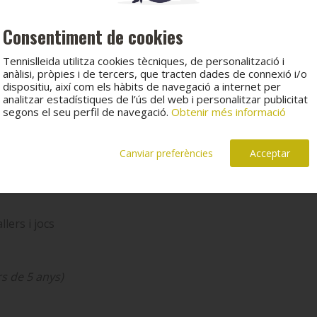
Consentiment de cookies
a pròpia)
Tennislleida utilitza cookies tècniques, de personalització i
anàlisi, pròpies i de tercers, que tracten dades de connexió i/o
dispositiu, així com els hàbits de navegació a internet per
 edat) en famílies sòcies
analitzar estadístiques de l’ús del web i personalitzar publicitat
segons el seu perfil de navegació.
Obtenir més informació
Canviar preferències
Acceptar
llers i jocs
rs de 5 anys)