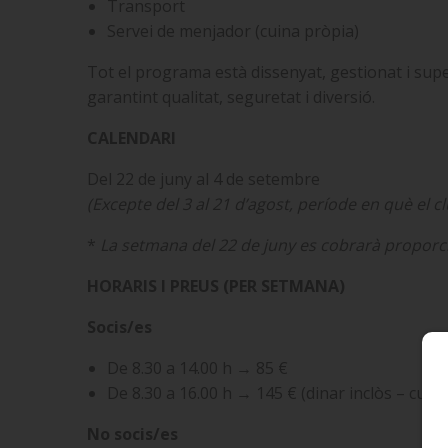
Transport
Servei de menjador (cuina pròpia)
Tot el programa està dissenyat, gestionat i super
garantint qualitat, seguretat i diversió.
CALENDARI
Del 22 de juny al 4 de setembre
(Excepte del 3 al 21 d’agost, període en què el 
*
La setmana del 22 de juny es cobrarà proporcio
HORARIS I PREUS (PER SETMANA)
Socis/es
De 8.30 a 14.00 h → 85 €
De 8.30 a 16.00 h → 145 € (dinar inclòs – cuin
No socis/es