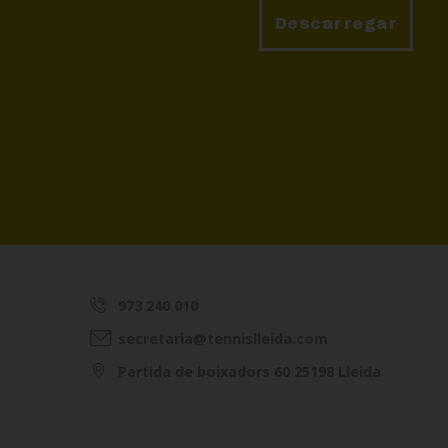
Descarregar
973 240 010
secretaria@tennislleida.com
Partida de boixadors 60 25198 Lleida