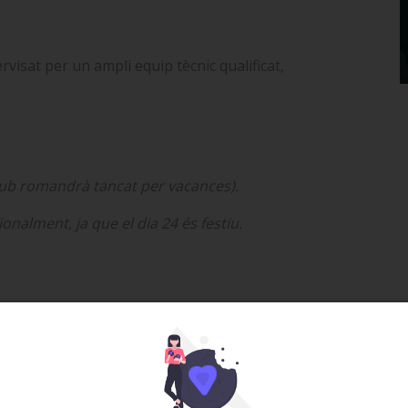
visat per un ampli equip tècnic qualificat,
club romandrà tancat per vacances).
nalment, ja que el dia 24 és festiu.
a pròpia)