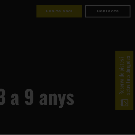
Fes-te soci
Contacta
activitats dirigides
Reserva de pistes i
3 a 9 anys