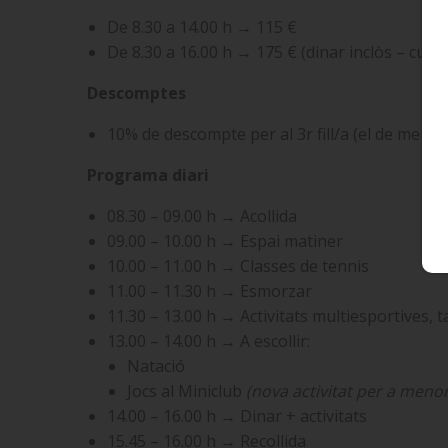
De 8.30 a 14.00 h → 115 €
De 8.30 a 16.00 h → 175 € (dinar inclòs – cuin
Descomptes
10% de descompte per al 3r fill/a (el de menor
Programa diari
08.30 – 09.00 h → Acollida
09.00 – 10.00 h → Espai matiner
10.00 – 11.00 h → Classes de tennis
11.00 – 11.30 h → Esmorzar
11.30 – 13.00 h → Activitats multiesportives, ta
13.00 – 14.00 h → A escollir:
Natació
Jocs al Miniclub
(nova activitat per a meno
14.00 – 16.00 h → Dinar + activitats
15.45 – 16.00 h → Recollida