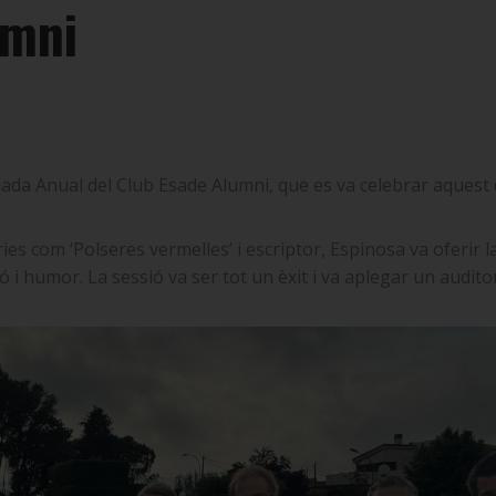
umni
nada Anual del Club Esade Alumni, que es va celebrar aquest d
es com ‘Polseres vermelles’ i escriptor, Espinosa va oferir la
ió i humor. La sessió va ser tot un èxit i va aplegar un audit