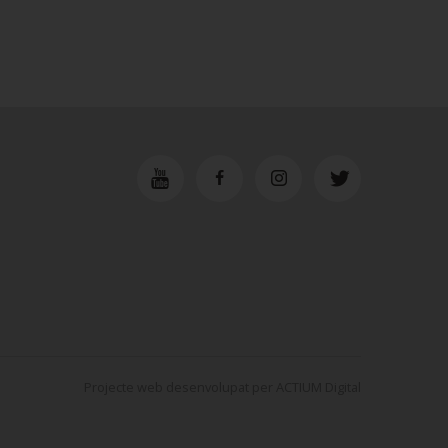
Projecte web
desenvolupat per
ACTIUM Digital