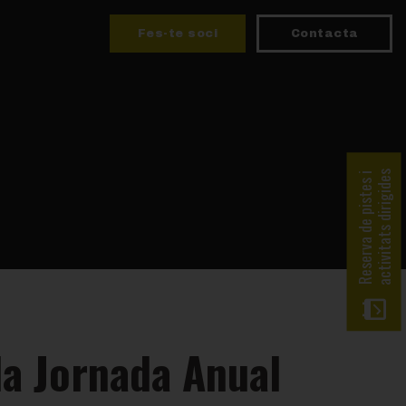
Fes-te soci
Contacta
activitats dirigides
Reserva de pistes i
la Jornada Anual