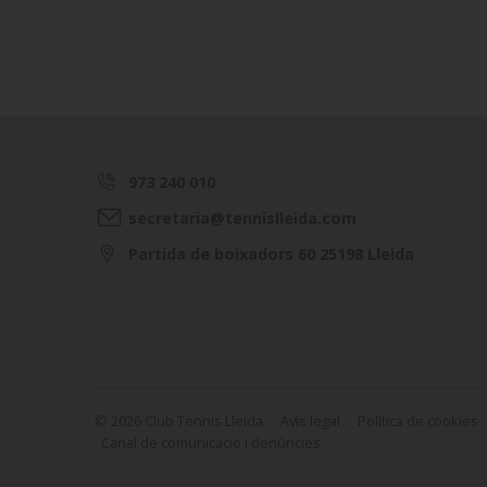
973 240 010
secretaria@tennislleida.com
Partida de boixadors 60 25198 Lleida
© 2026 Club Tennis Lleida
Avís legal
Política de cookies
Canal de comunicació i denúncies