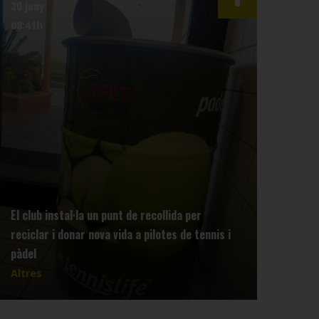
30 juny
29 m
08:41h
13:5
El club instal·la un punt de recollida per
reciclar i donar nova vida a pilotes de tennis i
Info
pàdel
Tenn
Altres
Altr