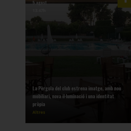
5 agost
13:47h
La Pèrgola del club estrena imatge, amb nou
mobiliari, nova il·luminació i una identitat
pròpia
Altres