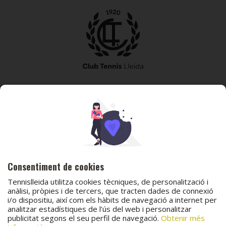
973 240 010
secretaria@tennislleida.com
Partida de boixadors 60 25198 Lleida
Consentiment de cookies
Tennislleida utilitza cookies tècniques, de personalització i
anàlisi, pròpies i de tercers, que tracten dades de connexió
i/o dispositiu, així com els hàbits de navegació a internet per
© 2026 Club Tennis Lleida
analitzar estadístiques de l’ús del web i personalitzar
publicitat segons el seu perfil de navegació.
Obtenir més
Avís legal
Política de cookies
Contacta