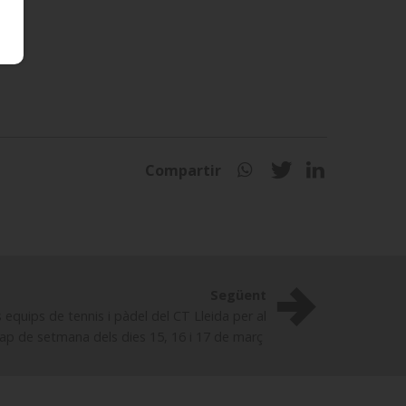
Compartir
Següent
equips de tennis i pàdel del CT Lleida per al
ap de setmana dels dies 15, 16 i 17 de març