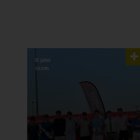
31 juliol
13:58h