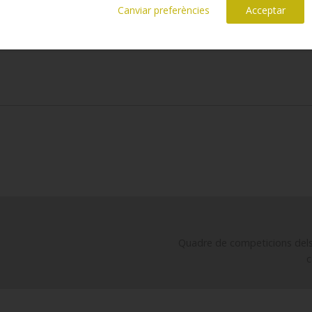
Canviar preferències
Acceptar
Quadre de competicions dels 
c