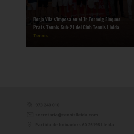
Borja Vila s’imposa en el 1r Torneig Finques
Prats Tennis Sub-21 del Club Tennis Lleida
Tennis
973 240 010
secretaria@tennislleida.com
Partida de boixadors 60 25198 Lleida