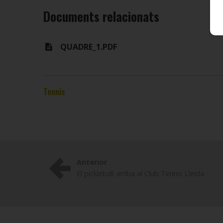
Documents relacionats
QUADRE_1.PDF
Tennis
Anterior
El pickleball arriba al Club Tennis Lleida