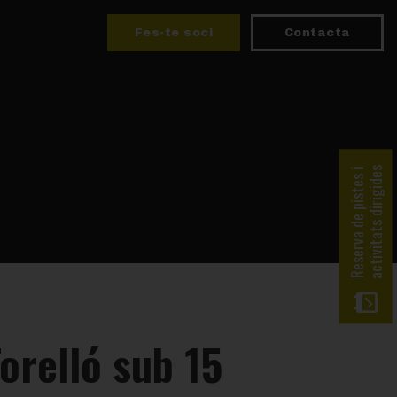
Fes-te soci
Contacta
activitats dirigides
Reserva de pistes i
Torelló sub 15