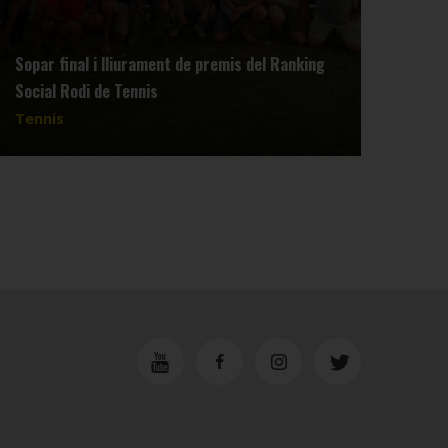
Sopar final i lliurament de premis del Ranking
Reun
Social Rodi de Tennis
dimar
Tennis
Tenn