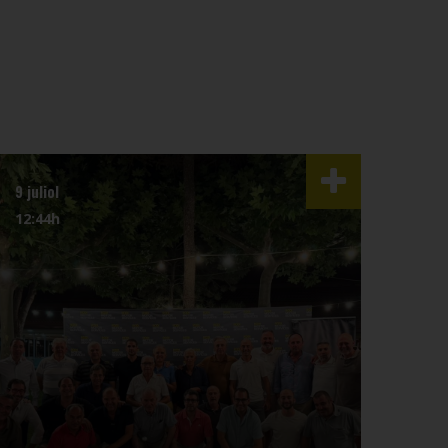
9 juliol
3 juli
12:44h
07:4