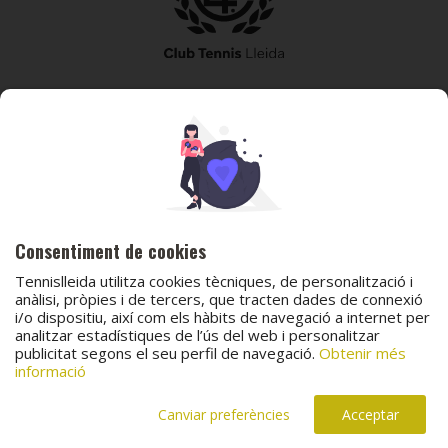
973 240 010
secretaria@tennislleida.com
Partida de boixadors 60 25198 Lleida
Consentiment de cookies
Tennislleida utilitza cookies tècniques, de personalització i
anàlisi, pròpies i de tercers, que tracten dades de connexió
i/o dispositiu, així com els hàbits de navegació a internet per
analitzar estadístiques de l’ús del web i personalitzar
© 2026 Club Tennis Lleida
publicitat segons el seu perfil de navegació.
Obtenir més
Avís legal
Política de cookies
Contacta
informació
Canal de protecció al menor
Canal de comunicació i denúncies
Projecte web
desenvolupat per
ACTIUM Digital
Canviar preferències
Acceptar