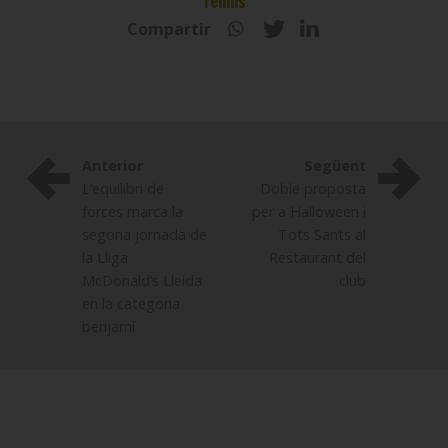
Tennis
Compartir
Anterior
Següent
L’equilibri de
Doble proposta
forces marca la
per a Halloween i
segona jornada de
Tots Sants al
la Lliga
Restaurant del
McDonald’s Lleida
club
en la categoria
benjamí