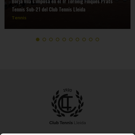
Borja Vila s’imposa en el 1r Torneig Finques Prats
Tennis Sub-21 del Club Tennis Lleida
Tennis