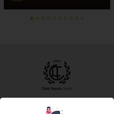
973 240 010
secretaria@tennislleida.com