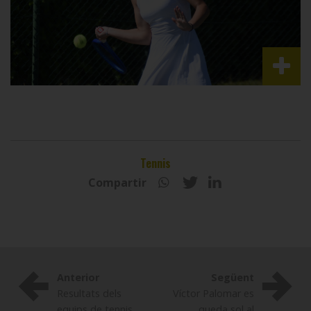
Tennis
Compartir
Anterior
Següent
Resultats dels
Víctor Palomar es
equips de tennis
queda sol al