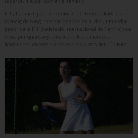
l’apartat masculí com en el femení.
El Catalonia Open-ITF Junior-Club Tennis Lleida és un
torneig de rang internacional inclòs al circuit mundial
junior de la ITF (Federació Internacional de Tennis) que
visita per quart any consecutiu les comarques
lleidatanes, en tots els casos a les pistes del CT Lleida.