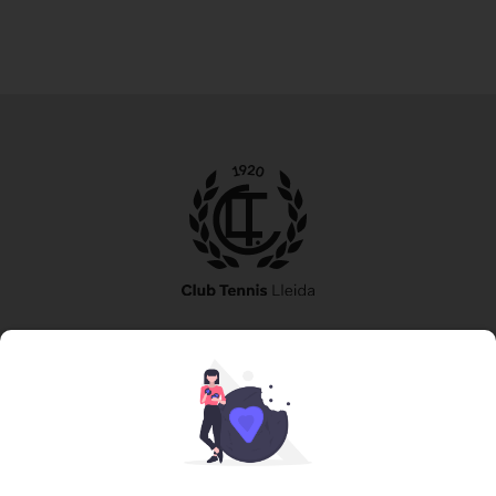
973 240 010
secretaria@tennislleida.com
Partida de boixadors 60 25198 Lleida