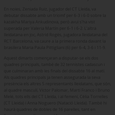
En noies, Zeniada Ruiz, jugador del CT Lleida, va
debutar dissabte amb un triomf per 6-3 i 6-0 sobre la
kazakha Mariya Ankudinova, però avui s’ha vist
superada per Valeria Martín per 6-1 i 6-2. L’altra
lleidatana en joc, Astrid Rogés, jugadora lleidatana del
RCT Barcelona, va caure a la primera ronda davant la
brasilera Maria Paula Pittigliani (6) per 6-4, 3-6 i 11-9.
Aquest dimarts començaran a disputar-se els dos
quadres principals, també de 32 tennistes cadascun i
que culminaran amb les finals del dissabte 16 al matí.
Als quadres principals ja tenen assegurada la seva
presència els altres 5 representants lleidatans, que són,
al quadre masculí, Víctor Palomar, Martí Franco i Bruno
Melé, tots ells del CT Lleida, i al femení, Cèlia Torrelles
(CT Lleida) i Anna Noguero (Natació Lleida). També hi
haurà quadres de dobles de 16 parelles, tant en