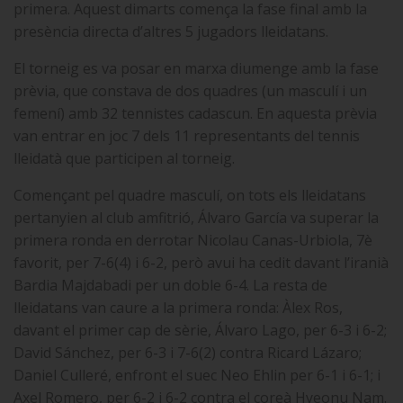
primera. Aquest dimarts comença la fase final amb la
presència directa d’altres 5 jugadors lleidatans.
El torneig es va posar en marxa diumenge amb la fase
prèvia, que constava de dos quadres (un masculí i un
femení) amb 32 tennistes cadascun. En aquesta prèvia
van entrar en joc 7 dels 11 representants del tennis
lleidatà que participen al torneig.
Començant pel quadre masculí, on tots els lleidatans
pertanyien al club amfitrió, Álvaro García va superar la
primera ronda en derrotar Nicolau Canas-Urbiola, 7è
favorit, per 7-6(4) i 6-2, però avui ha cedit davant l’iranià
Bardia Majdabadi per un doble 6-4. La resta de
lleidatans van caure a la primera ronda: Àlex Ros,
davant el primer cap de sèrie, Álvaro Lago, per 6-3 i 6-2;
David Sánchez, per 6-3 i 7-6(2) contra Ricard Lázaro;
Daniel Culleré, enfront el suec Neo Ehlin per 6-1 i 6-1; i
Axel Romero, per 6-2 i 6-2 contra el coreà Hyeonu Nam.