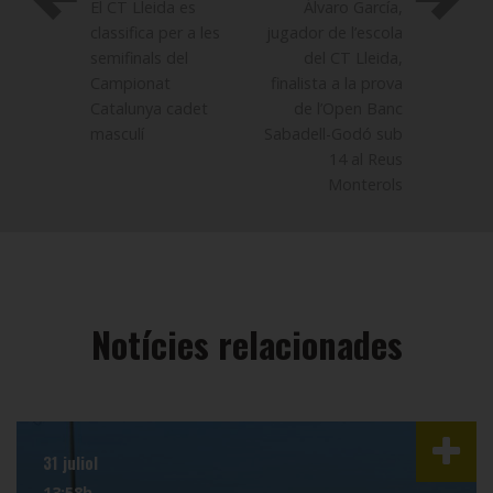
El CT Lleida es
Álvaro García,
classifica per a les
jugador de l’escola
semifinals del
del CT Lleida,
Campionat
finalista a la prova
Catalunya cadet
de l’Open Banc
masculí
Sabadell-Godó sub
14 al Reus
Monterols
Notícies relacionades
31 juliol
13:58h