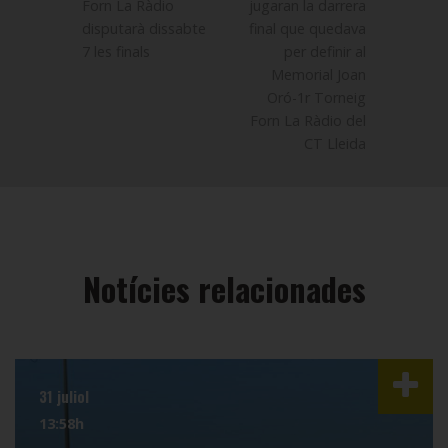
Forn La Ràdio
jugaran la darrera
disputarà dissabte
final que quedava
7 les finals
per definir al
Memorial Joan
Oró-1r Torneig
Forn La Ràdio del
CT Lleida
Notícies relacionades
31 juliol
13:58h