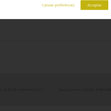
Canviar preferències
Acceptar
21 al 28 de setembre el CT
Nous serveis i horaris al Miniclu