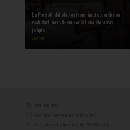
La Pérgola del club estrena imatge, amb nou
mobiliari, nova il·luminació i una identitat
pròpia
Altres
973 240 010
secretaria@tennislleida.com
Partida de boixadors 60 25198 Lleida