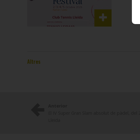
Altres
Anterior
El IV Super Gran Slam absolut de pàdel, del 
Lleida