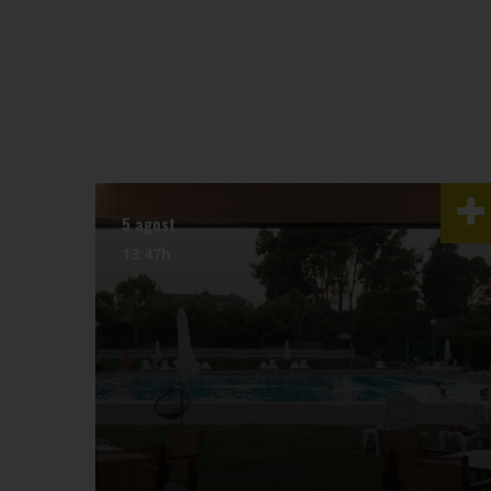
5 agost
13:47h