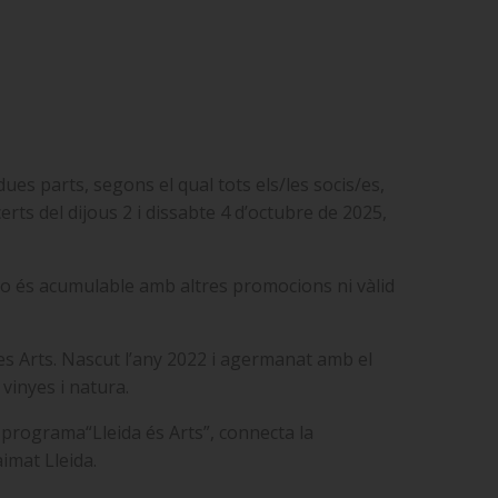
dues parts, segons el qual tots els/les socis/es,
rts del dijous 2 i dissabte 4 d’octubre de 2025,
no és acumulable amb altres promocions ni vàlid
 les Arts. Nascut l’any 2022 i agermanat amb el
 vinyes i natura.
l programa“Lleida és Arts”, connecta la
imat Lleida.