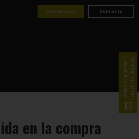
Fes-te soci
Contacta
activitats dirigides
Reserva de pistes i
eida en la compra