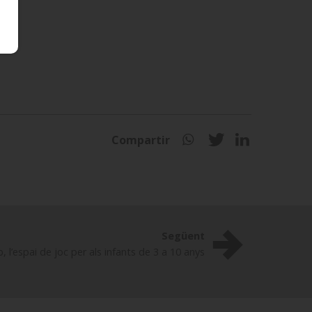
Compartir
Següent
b, l’espai de joc per als infants de 3 a 10 anys