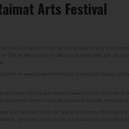
Raimat Arts Festival
n arribat a un acord, en el marc de la col·laboració entre amb
’un 10% de descompte en l’adquisició d’entrades per als conce
AL
.
escriure’l en majúscules en finalitzar la compra)
.
Aquest codi 
nal de música clàssica que transforma el territori a través de
da octubre en l’entorn únic del Castell de Raymat, envoltat de
rnant a la Natura el doble de l´aigua consumida. Mitjançant e
adores, generant recursos per a la Fundació Comunitària Ra