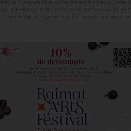
ferència i nous talents es donen cita entre vinyes, al Castell o
al, amb música clàssica, tastos de vi i gastronomia local. La i
nant visibilitat als productors que aposten per la qualitat, l