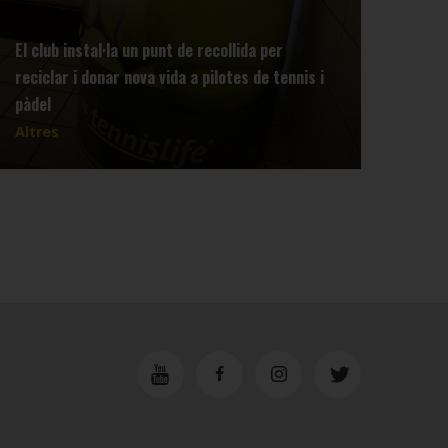
El club instal·la un punt de recollida per
reciclar i donar nova vida a pilotes de tennis i
Info
pàdel
Tenn
Altres
Altr