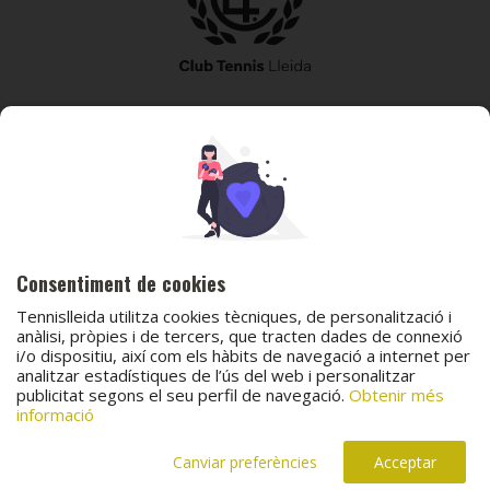
973 240 010
secretaria@tennislleida.com
Partida de boixadors 60 25198 Lleida
Consentiment de cookies
Tennislleida utilitza cookies tècniques, de personalització i
anàlisi, pròpies i de tercers, que tracten dades de connexió
i/o dispositiu, així com els hàbits de navegació a internet per
© 2026 Club Tennis Lleida
analitzar estadístiques de l’ús del web i personalitzar
publicitat segons el seu perfil de navegació.
Obtenir més
Avís legal
Política de cookies
Contacta
informació
Canal de protecció al menor
Canal de comunicació i denúncies
Projecte web
desenvolupat per
ACTIUM Digital
Canviar preferències
Acceptar