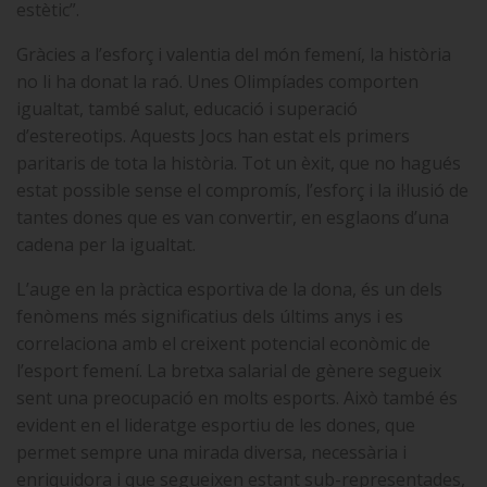
estètic”.
Gràcies a l’esforç i valentia del món femení, la història
no li ha donat la raó. Unes Olimpíades comporten
igualtat, també salut, educació i superació
d’estereotips. Aquests Jocs han estat els primers
paritaris de tota la història. Tot un èxit, que no hagués
estat possible sense el compromís, l’esforç i la il·lusió de
tantes dones que es van convertir, en esglaons d’una
cadena per la igualtat.
L’auge en la pràctica esportiva de la dona, és un dels
fenòmens més significatius dels últims anys i es
correlaciona amb el creixent potencial econòmic de
l’esport femení. La bretxa salarial de gènere segueix
sent una preocupació en molts esports. Això també és
evident en el lideratge esportiu de les dones, que
permet sempre una mirada diversa, necessària i
enriquidora i que segueixen estant sub-representades,