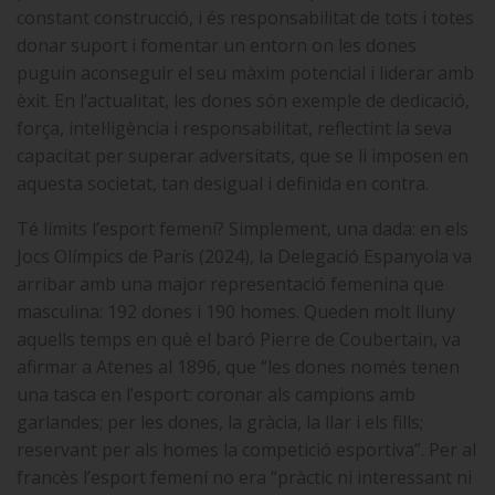
constant construcció, i és responsabilitat de tots i totes
donar suport i fomentar un entorn on les dones
puguin aconseguir el seu màxim potencial i liderar amb
èxit. En l’actualitat, les dones són exemple de dedicació,
força, intel·ligència i responsabilitat, reflectint la seva
capacitat per superar adversitats, que se li imposen en
aquesta societat, tan desigual i definida en contra.
Té límits l’esport femení? Simplement, una dada: en els
Jocs Olímpics de París (2024), la Delegació Espanyola va
arribar amb una major representació femenina que
masculina: 192 dones i 190 homes. Queden molt lluny
aquells temps en què el baró Pierre de Coubertain, va
afirmar a Atenes al 1896, que “les dones només tenen
una tasca en l’esport: coronar als campions amb
garlandes; per les dones, la gràcia, la llar i els fills;
reservant per als homes la competició esportiva”. Per al
francès l’esport femení no era “pràctic ni interessant ni