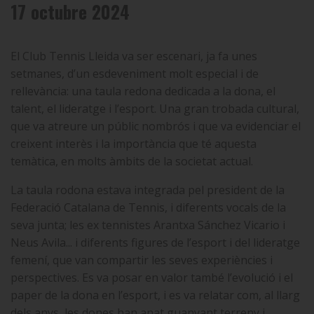
17 octubre 2024
El Club Tennis Lleida va ser escenari, ja fa unes
setmanes, d’un esdeveniment molt especial i de
rellevància: una taula redona dedicada a la dona, el
talent, el lideratge i l’esport. Una gran trobada cultural,
que va atreure un públic nombrós i que va evidenciar el
creixent interès i la importància que té aquesta
temàtica, en molts àmbits de la societat actual.
La taula rodona estava integrada pel president de la
Federació Catalana de Tennis, i diferents vocals de la
seva junta; les ex tennistes Arantxa Sánchez Vicario i
Neus Avila... i diferents figures de l’esport i del lideratge
femení, que van compartir les seves experiències i
perspectives. Es va posar en valor també l’evolució i el
paper de la dona en l’esport, i es va relatar com, al llarg
dels anys, les dones han anat guanyant terreny i