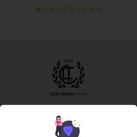
973 240 010
secretaria@tennislleida.com
Partida de boixadors 60 25198 Lleida