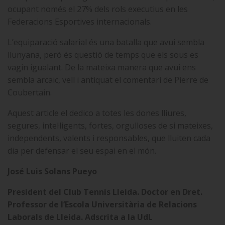
ocupant només el 27% dels rols executius en les
Federacions Esportives internacionals.
L’equiparació salarial és una batalla que avui sembla
llunyana, però és qüestió de temps que els sous es
vagin igualant. De la mateixa manera que avui ens
sembla arcaic, vell i antiquat el comentari de Pierre de
Coubertain.
Aquest article el dedico a totes les dones lliures,
segures, intel·ligents, fortes, orgulloses de si mateixes,
independents, valents i responsables, que lluiten cada
dia per defensar el seu espai en el món.
José Luis Solans Pueyo
President del Club Tennis Lleida. Doctor en Dret.
Professor de l’Escola Universitària de Relacions
Laborals de Lleida. Adscrita a la UdL