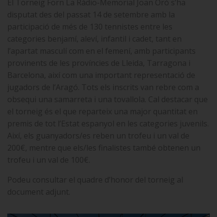
El Torneig Forn La Ràdio-Memorial Joan
Oró s’ha
disputat des del passat 14 de setembre amb la
participació de més de 130 tennistes entre les
categories benjamí, aleví, infantil i cadet, tant en
l’apartat masculí com en el femení, amb participants
provinents de les províncies de Lleida, Tarragona i
Barcelona, així com una important representació de
jugadors de l’Aragó. Tots els inscrits van rebre com a
obsequi una samarreta i una tovallola. Cal destacar que
el torneig és el que reparteix una major quantitat en
premis de tot l’Estat espanyol en les categories juvenils.
Així, els guanyadors/es reben un trofeu i un val de
200€, mentre que els/les finalistes també obtenen un
trofeu i un val de 100€.
Podeu consultar el quadre d’honor del torneig al
document adjunt.