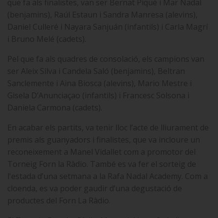
que fa als finalistes, van ser Bernat Piqué i Mar Nadal
(benjamins), Raúl Estaun i Sandra Manresa (alevins),
Daniel Culleré i Nayara Sanjuán (infantils) i Carla Magrí
i Bruno Melé (cadets).
Pel que fa als quadres de consolació, els campions van
ser Aleix Silva i Candela Saló (benjamins), Beltran
Sanclemente i Aina Biosca (alevins), Mario Mestre i
Gisela D’Anunciaçao (infantils) i Francesc Solsona i
Daniela Carmona (cadets).
En acabar els partits, va tenir lloc l’acte de lliurament de
premis als guanyadors i finalistes, que va incloure un
reconeixement a Manel Vidallet com a promotor del
Torneig Forn la Ràdio. També es va fer el sorteig de
l'estada d’una setmana a la Rafa Nadal Academy. Com a
cloenda, es va poder gaudir d’una degustació de
productes del Forn La Ràdio.