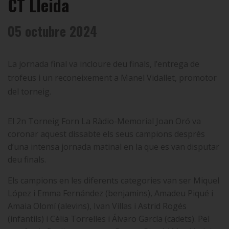
CT Lleida
05 octubre 2024
La jornada final va incloure deu finals, l’entrega de
trofeus i un reconeixement a Manel Vidallet, promotor
del torneig.
El 2n Torneig Forn La Ràdio-Memorial Joan Oró va
coronar aquest dissabte els seus campions després
d’una intensa jornada matinal en la que es van disputar
deu finals.
Els campions
en les diferents categories van ser Miquel
López i Emma Fernández (benjamins), Amadeu Piqué i
Amaia Olomí (alevins), Ivan Villas i Astrid Rogés
(infantils) i Cèlia Torrelles i Álvaro García (cadets). Pel