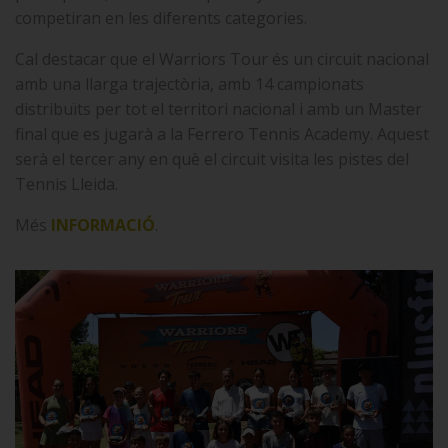
competiran en les diferents categories.
Cal destacar que el Warriors Tour és un circuit nacional
amb una llarga trajectòria, amb 14 campionats
distribuïts per tot el territori nacional i amb un Master
final que es jugarà a la Ferrero Tennis Academy. Aquest
serà el tercer any en què el circuit visita les pistes del
Tennis Lleida.
Més
INFORMACIÓ
.