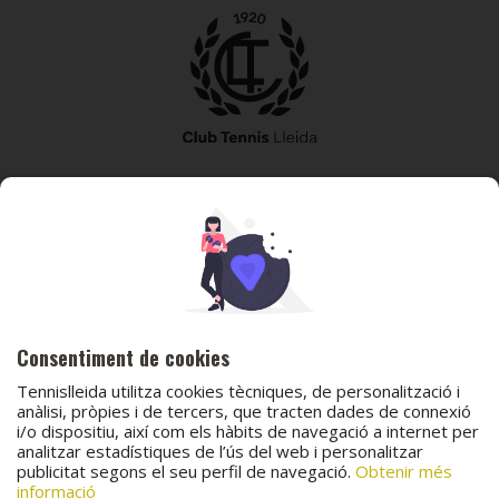
973 240 010
secretaria@tennislleida.com
Partida de boixadors 60 25198 Lleida
Consentiment de cookies
Tennislleida utilitza cookies tècniques, de personalització i
anàlisi, pròpies i de tercers, que tracten dades de connexió
i/o dispositiu, així com els hàbits de navegació a internet per
analitzar estadístiques de l’ús del web i personalitzar
© 2026 Club Tennis Lleida
publicitat segons el seu perfil de navegació.
Obtenir més
Avís legal
Política de cookies
Contacta
informació