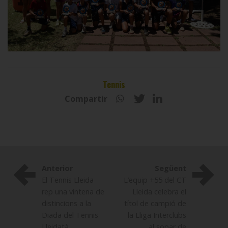
Tennis
Compartir
Anterior
Següent
El Tennis Lleida
L’equip +55 del CT
rep una vintena de
Lleida celebra el
distincions a la
títol de campió de
Diada del Tennis
la Lliga Interclubs
Lleidatà
al sopar de