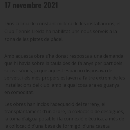
17 novembre 2021
Dins la línia de constant millora de les instal·lacions, el
Club Tennis Lleida ha habilitat uns nous serveis a la
zona de les pistes de pàdel.
Amb aquesta obra s’ha donat resposta a una demanda
que hi havia sobre la taula des de fa anys per part dels
socis i sòcies, ja que aquest espai no disposava de
serveis, i els més propers estaven a l’altre extrem de les
instal·lacions del club, amb la qual cosa ara es guanya
en comoditat.
Les obres han inclòs l’adequació del terreny, el
transplantament d’un arbre, la col·locació de desaigües,
la toma d’aigua potable i la connexió elèctrica, a més de
la col·locació d’una base de formigó, d’una caseta