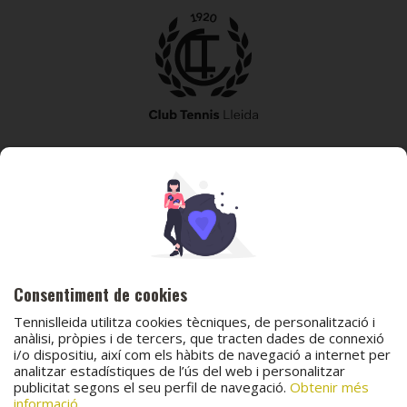
973 240 010
secretaria@tennislleida.com
Partida de boixadors 60 25198 Lleida
Consentiment de cookies
Tennislleida utilitza cookies tècniques, de personalització i
anàlisi, pròpies i de tercers, que tracten dades de connexió
i/o dispositiu, així com els hàbits de navegació a internet per
analitzar estadístiques de l’ús del web i personalitzar
© 2026 Club Tennis Lleida
publicitat segons el seu perfil de navegació.
Obtenir més
Avís legal
Política de cookies
Contacta
informació