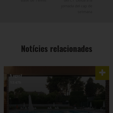
Base de Tennis
del CT Lleida a la
jornada del cap de
setmana
Notícies relacionades
5 agost
13:47h