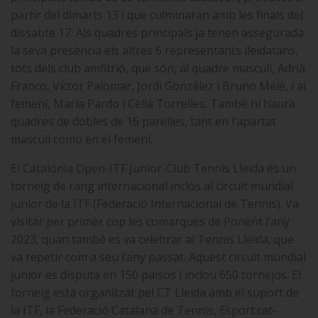
partir del dimarts 13 i que culminaran amb les finals del
dissabte 17. Als quadres principals ja tenen assegurada
la seva presència els altres 6 representants lleidatans,
tots dels club amfitrió, que són, al quadre masculí, Adrià
Franco, Víctor Palomar, Jordi González i Bruno Melé, i al
femení, Maria Pardo i Cèlia Torrelles. També hi haurà
quadres de dobles de 16 parelles, tant en l’apartat
masculí como en el femení.
El Catalonia Open-ITF Junior-Club Tennis Lleida és un
torneig de rang internacional inclòs al circuit mundial
junior de la ITF (Federació Internacional de Tennis). Va
visitar per primer cop les comarques de Ponent l’any
2023, quan també es va celebrar al Tennis Lleida, que
va repetir com a seu l’any passat. Aquest circuit mundial
junior es disputa en 150 països i inclou 650 tornejos. El
torneig està organitzat pel CT Lleida amb el suport de
la ITF, la Federació Catalana de Tennis, Esport.cat-