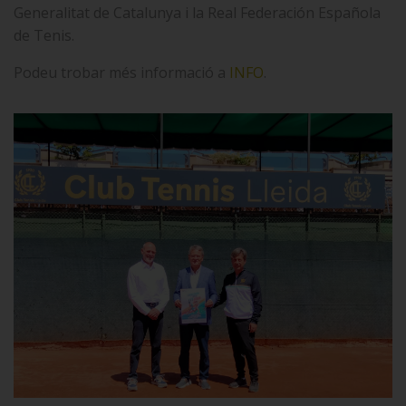
Generalitat de Catalunya i la Real Federación Española
de Tenis.
Podeu trobar més informació a
INFO
.