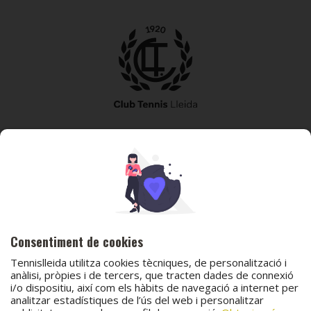
973 240 010
secretaria@tennislleida.com
Partida de boixadors 60 25198 Lleida
Consentiment de cookies
Tennislleida utilitza cookies tècniques, de personalització i
anàlisi, pròpies i de tercers, que tracten dades de connexió
i/o dispositiu, així com els hàbits de navegació a internet per
analitzar estadístiques de l’ús del web i personalitzar
© 2026 Club Tennis Lleida