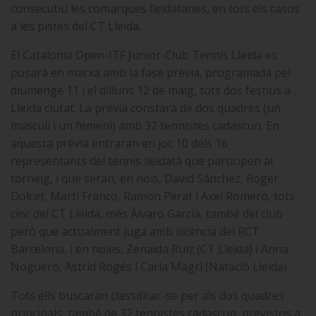
consecutiu les comarques lleidatanes, en tots els casos
a les pistes del CT Lleida.
El Catalonia Open-ITF Junior-Club Tennis Lleida es
posarà en marxa amb la fase prèvia, programada pel
diumenge 11 i el dilluns 12 de maig, tots dos festius a
Lleida ciutat. La prèvia constarà de dos quadres (un
masculí i un femení) amb 32 tennistes cadascun. En
aquesta prèvia entraran en joc 10 dels 16
representants del tennis lleidatà que participen al
torneig, i que seran, en nois, David Sánchez, Roger
Dolcet, Martí Franco, Ramon Perat i Axel Romero, tots
cinc del CT Lleida, més Álvaro García, també del club
però que actualment juga amb llicència del RCT
Barcelona, i en noies, Zenaida Ruiz (CT Lleida) i Anna
Noguero, Astrid Rogés i Carla Magrí (Natació Lleida).
Tots ells buscaran classificar-se per als dos quadres
principals, també de 32 tennistes cadascun, previstos a