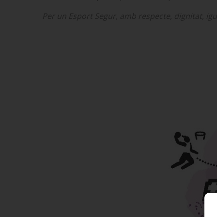
Per un Esport Segur, amb respecte, dignitat, igualta