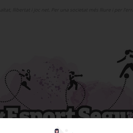
t, llibertat i joc net. Per una societat més lliure i per l’err