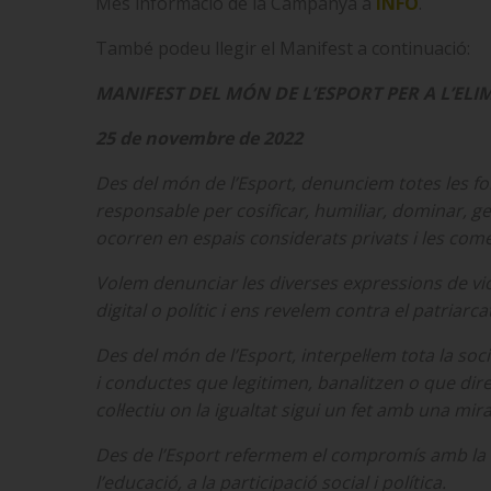
Més informació de la Campanya a
INFO
.
També podeu llegir el Manifest a continuació:
MANIFEST DEL MÓN DE L’ESPORT PER A L’ELI
25 de novembre de 2022
Des del món de l’Esport, denunciem totes les for
responsable per cosificar, humiliar, dominar, gen
ocorren en espais considerats privats i les comet
Volem denunciar les diverses expressions de viole
digital o polític i ens revelem contra el patriarca
Des del món de l’Esport, interpel·lem tota la so
i conductes que legitimen, banalitzen o que dire
col·lectiu on la igualtat sigui un fet amb una mir
Des de l’Esport refermem el compromís amb la llibe
l’educació, a la participació social i política.