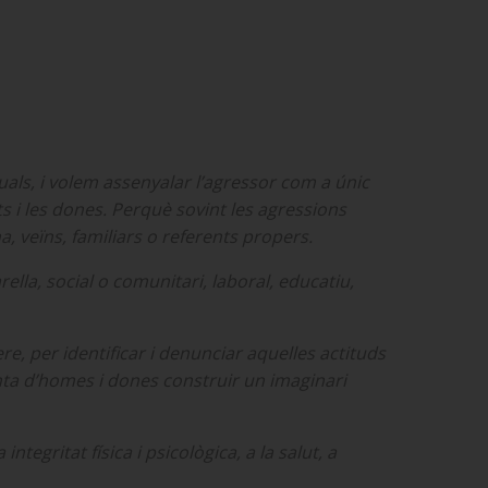
uals, i volem assenyalar l’agressor com a únic
ts i les dones. Perquè sovint les agressions
, veïns, familiars o referents propers.
ella, social o comunitari, laboral, educatiu,
ere, per identificar i denunciar aquelles actituds
unta d’homes i dones construir un imaginari
egritat física i psicològica, a la salut, a