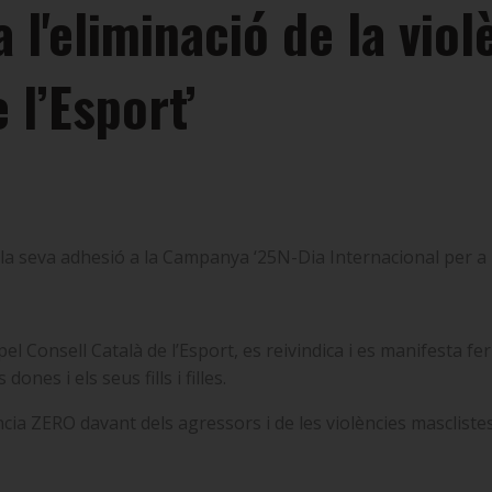
 l'eliminació de la viol
 l’Esport’
la seva adhesió a la Campanya ‘25N-Dia Internacional per a l'
l Consell Català de l’Esport, es reivindica i es manifesta f
ones i els seus fills i filles.
ància ZERO davant dels agressors i de les violències mascliste