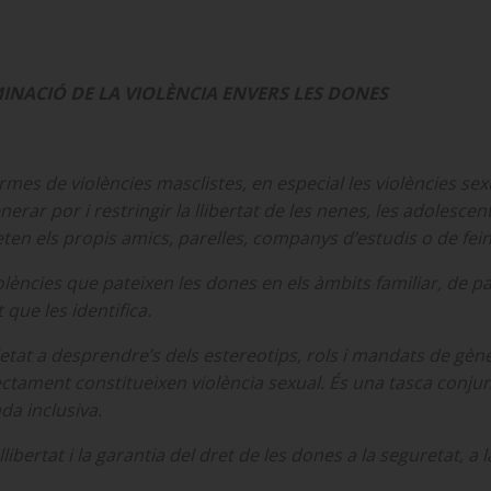
MINACIÓ DE LA VIOLÈNCIA ENVERS LES DONES
mes de violències masclistes, en especial les violències sex
erar por i restringir la llibertat de les nenes, les adolescen
en els propis amics, parelles, companys d’estudis o de feina
̀ncies que pateixen les dones en els àmbits familiar, de par
t que les identifica.
cietat a desprendre’s dels estereotips, rols i mandats de gèn
ctament constitueixen violència sexual. És una tasca conj
ada inclusiva.
rtat i la garantia del dret de les dones a la seguretat, a la int