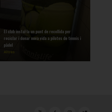
El club instal·la un punt de recollida per
reciclar i donar nova vida a pilotes de tennis i
Info
pàdel
Tenn
Altres
Altr