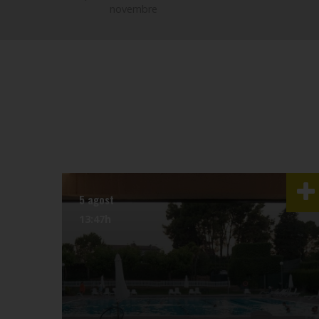
novembre
5 agost
13:47h