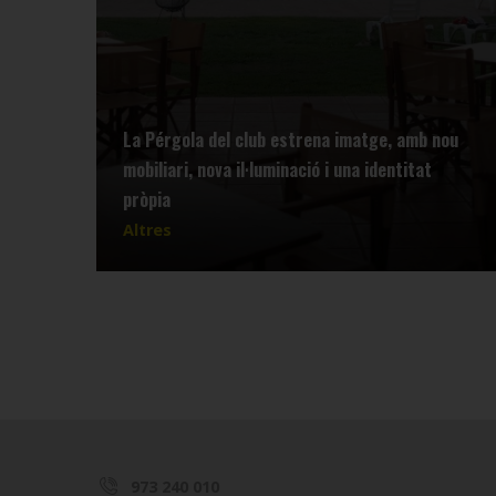
La Pérgola del club estrena imatge, amb nou
mobiliari, nova il·luminació i una identitat
pròpia
Altres
973 240 010