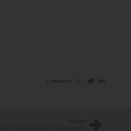
Compartir
Següent
ts del CT Lleida al Màsters Provincial disputat