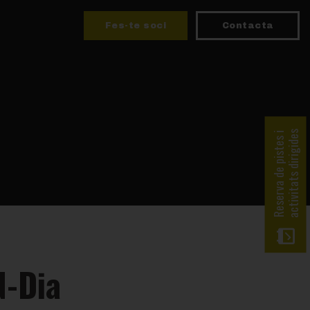
Fes-te soci
Contacta
activitats dirigides
Reserva de pistes i
N-Dia