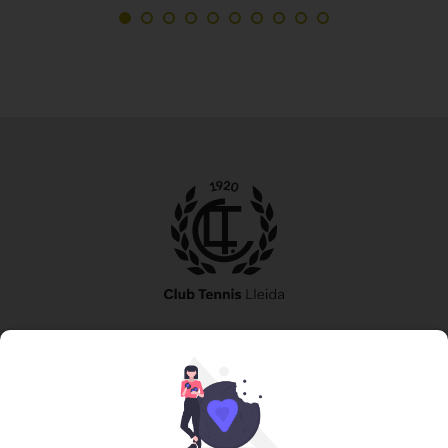
973 240 010
secretaria@tennislleida.com
Partida de boixadors 60 25198 Lleida