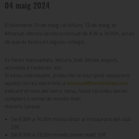
04 maig 2024
El divendres 10 de maig i el dilluns 13 de maig, el
Miniclub ofereix servei continuat de 8.30 a 16.00h, arran
de que és festiu en alguns col·legis.
Es
faran manualitats, lectura, ball, dibuix, esport,
activitats a
l'exterior, etc.
Si esteu interessats,
podeu fer la inscripció responent
aquest correu electrònic a
miniclub@tennislleida.com
,
indicant el nom del nen o nena, l’edat i si voleu servei
complert o servei de només matí.
Horaris i preus:
De 8.30h a 16.00h inclou dinar al restaurant del club:
25€
De 8:30h a 13.30h només servei matí: 15€