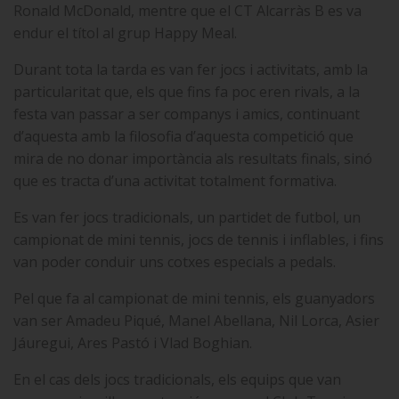
Ronald McDonald, mentre que el CT Alcarràs B es va
endur el títol al grup Happy Meal.
Durant tota la tarda es van fer jocs i activitats, amb la
particularitat que, els que fins fa poc eren rivals, a la
festa van passar a ser companys i amics, continuant
d’aquesta amb la filosofia d’aquesta competició que
mira de no donar importància als resultats finals, sinó
que es tracta d’una activitat totalment formativa.
Es van fer jocs tradicionals, un partidet de futbol, un
campionat de mini tennis, jocs de tennis i inflables, i fins
van poder conduir uns cotxes especials a pedals.
Pel que fa al campionat de mini tennis, els guanyadors
van ser Amadeu Piqué, Manel Abellana, Nil Lorca, Asier
Jáuregui, Ares Pastó i Vlad Boghian.
En el cas dels jocs tradicionals, els equips que van