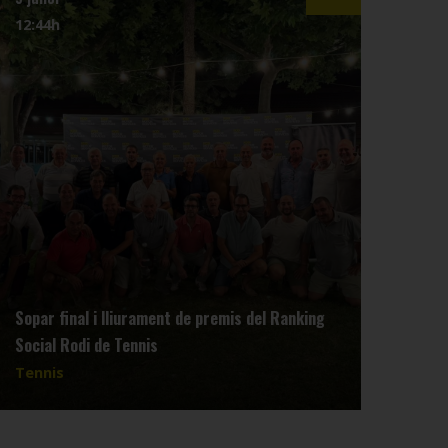
12:44h
07:4
Sopar final i lliurament de premis del Ranking
Reun
Social Rodi de Tennis
dimar
Tennis
Tenn