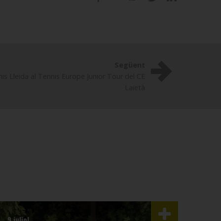
Següent
is Lleida al Tennis Europe Junior Tour del CE
Laietà
9 juliol
3 juli