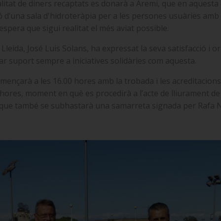
alitat de diners recaptats es donarà a Aremi, que en aquesta 
ó d’una sala d'hidroteràpia per a les persones usuàries amb p
spera que sigui realitat el més aviat possible.
Lleida, José Luis Solans, ha expressat la seva satisfacció i or
nar suport sempre a iniciatives solidàries com aquesta.
ençarà a les 16.00 hores amb la trobada i les acreditacions, 
 hores, moment en què es procedirà a l’acte de lliurament de 
ta que també se subhastarà una samarreta signada per Rafa N