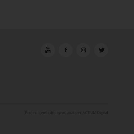
Projecte web
desenvolupat per
ACTIUM Digital