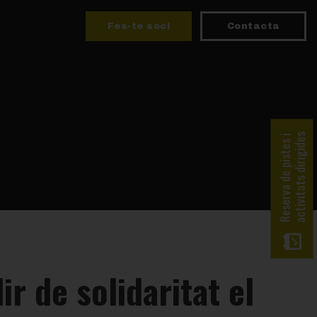
Fes-te soci
Contacta
activitats dirigides
Reserva de pistes i
r de solidaritat el