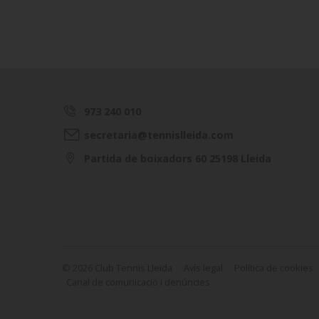
973 240 010
secretaria@tennislleida.com
Partida de boixadors 60 25198 Lleida
© 2026 Club Tennis Lleida
Avís legal
Política de cookies
Canal de comunicació i denúncies