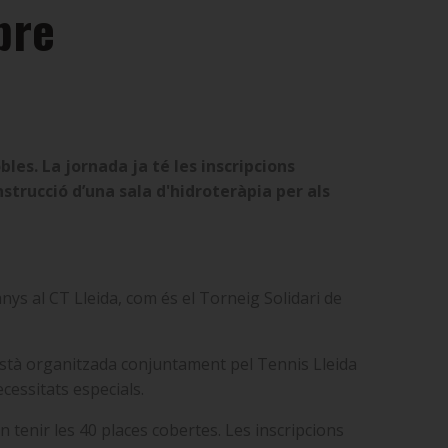
bre
obles.
La jornada ja té les inscripcions
onstrucció d’una sala d'hidroteràpia per als
anys al CT Lleida, com és el Torneig Solidari de
e està organitzada conjuntament pel Tennis Lleida
ecessitats especials.
n tenir les 40 places cobertes. Les inscripcions