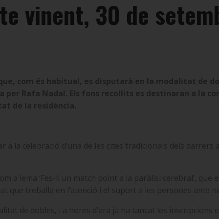
bte vinent, 30 de setem
 que, com és habitual, es disputarà en la modalitat de d
a per Rafa Nadal.
Els fons recollits es destinaran a la c
tat de la residència.
r a la celebració d’una de les cites tradicionals dels darrers 
 com a lema ‘Fes-li un match point a la paràlisi cerebral’, qu
tat que treballa en l’atenció i el suport a les persones amb n
tat de dobles, i a hores d’ara ja ha tancat les inscripcions e