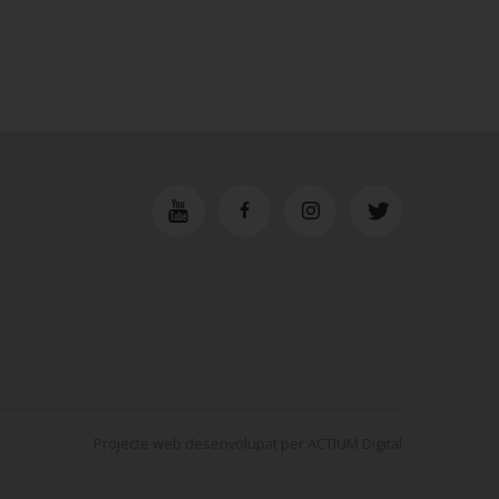
Projecte web
desenvolupat per
ACTIUM Digital