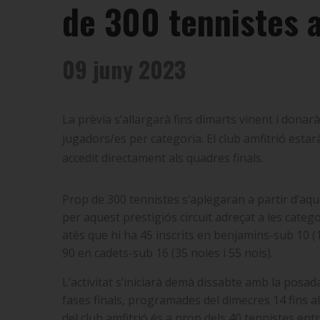
de 300 tennistes a
09 juny 2023
La prèvia s’allargarà fins dimarts vinent i dona
jugadors/es per categoria. El club amfitrió esta
accedit directament als quadres finals.
Prop de 300 tennistes s’aplegaran a partir d’aqu
per aquest prestigiós circuit adreçat a les cate
atès que hi ha 45 inscrits en benjamins-sub 10 (13
90 en cadets-sub 16 (35 noies i 55 nois).
L’activitat s’iniciarà demà dissabte amb la posad
fases finals, programades del dimecres 14 fins 
del club amfitrió és a prop dels 40 tennistes entr