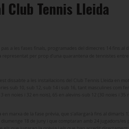
l Club Tennis Lleida
rà pas a les fases finals, programades del dimecres 14 fins 
rà representat per prop d’una quarantena de tennistes entre 
est dissabte a les instal·lacions del Club Tennis Lleida en m
gories sub 10, sub 12, sub 14 i sub 16, tant masculines com 
 en noies i 32 en nois), 65 en alevins-sub 12 (30 noies i 35 no
a en marxa de la fase prèvia, que s’allargarà fins al dimarts 
al diumenge 18 de juny i que comptaran amb 24 jugadors/es p
e els que jugaran la prèvia i els que han accedit directament 