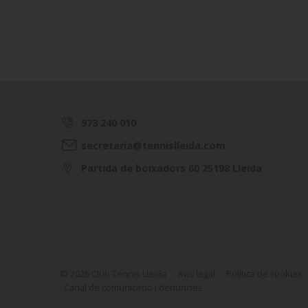
973 240 010
secretaria@tennislleida.com
Partida de boixadors 60 25198 Lleida
© 2026 Club Tennis Lleida
Avís legal
Política de cookies
Canal de comunicació i denúncies