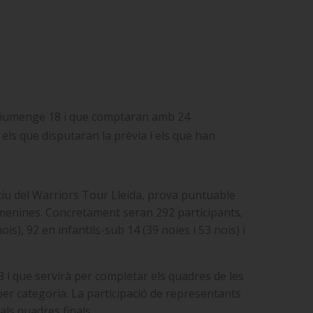
al diumenge 18 i que comptaran amb 24
els que disputaran la prèvia i els que han
otiu del Warriors Tour Lleida, prova puntuable
femenines. Concretament seran 292 participants,
is), 92 en infantils-sub 14 (39 noies i 53 nois) i
13 i que servirà per completar els quadres de les
er categoria. La participació de representants
als quadres finals.