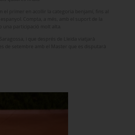
 el primer en acollir la categoria benjamí, fins al
 espanyol. Compta, a més, amb el suport de la
una participació molt alta.
 Saragossa, i que després de Lleida viatjarà
mes de setembre amb el Master que es disputarà