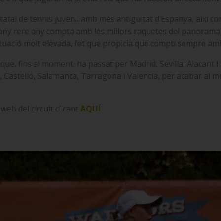
tatal de tennis juvenil amb més antiguitat d’Espanya, així com
i any rere any compta amb les millors raquetes del panorama
tuació molt elevada, fet que propicia que compti sempre amb 
t que, fins al moment, ha passat per Madrid, Sevilla, Alacant i
, Castelló, Salamanca, Tarragona i Valencia, per acabar al 
web del circuit clicant
AQUÍ
.