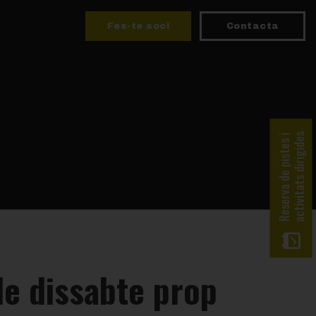
Fes-te soci
Contacta
activitats dirigides
Reserva de pistes i
de dissabte prop