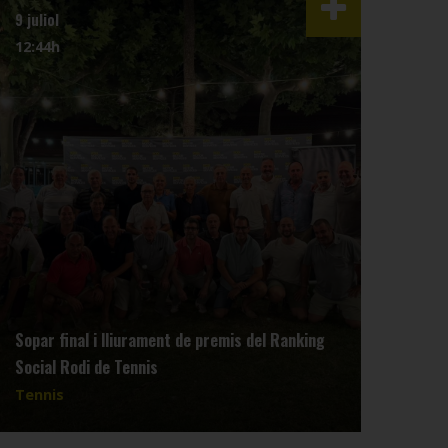
9 juliol
3 juli
12:44h
07:4
Sopar final i lliurament de premis del Ranking
Reun
Social Rodi de Tennis
dimar
Tennis
Tenn