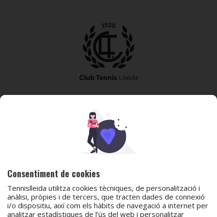
973 240 010
secretaria@tennislleida.com
Partida de boixadors 60 25198 Lleida
Consentiment de cookies
Tennislleida utilitza cookies tècniques, de personalització i
anàlisi, pròpies i de tercers, que tracten dades de connexió
i/o dispositiu, així com els hàbits de navegació a internet per
analitzar estadístiques de l’ús del web i personalitzar
© 2026 Club Tennis Lleida