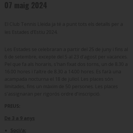
07 maig 2024
El Club Tennis Lleida ja té a punt tots els detalls per a
les Estades d’Estiu 2024.
Les Estades se celebraran a partir del 25 de juny i fins al
6 de setembre, excepte del 5 al 23 d'agost per vacances.
Pel que fa als horaris, s’han fixat dos torns, un de 8.30 a
16.00 hores i l’altre de 8.30 a 14.00 hores. Es farà una
a
campada nocturna el 18 de juliol. Les places són
limitades, fins un màxim de 50 persones. Les places
s'assignaran per rigorós ordre d'inscripció.
PREUS:
De 3 a 9 anys
Soci/a: