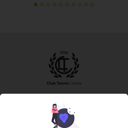
973 240 010
secretaria@tennislleida.com
Partida de boixadors 60 25198 Lleida