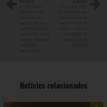
Anterior
Següent
El Club Tennis
Informació sobre
Lleida recull 14
les inscripcions per
distincions en
a les activitats de
l’apartat d’equips i
Tennis i Pàdel per
10 d’individuals en
a adults i Grups de
la Diada del Tennis
competició de
Lleidatà celebrada
tennis o pàdel-
a les seves
Estiu 2024
instal·lacions
Notícies relacionades