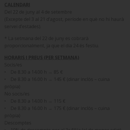
CALENDARI
Del 22 de juny al 4 de setembre
(Excepte del 3 al 21 d’agost, període en què no hi haurà
servei d’estades).
* La setmana del 22 de juny es cobrarà
proporcionalment, ja que el dia 24 és festiu.
HORARIS I PREUS (PER SETMANA)
Socis/es
• De 8.30 a 14.00 h → 85 €
• De 8.30 a 16.00 h → 145 € (dinar inclòs – cuina
pròpia)
No socis/es
• De 8.30 a 14.00 h → 115 €
• De 8.30 a 16.00 h → 175 € (dinar inclòs – cuina
pròpia)
Descomptes