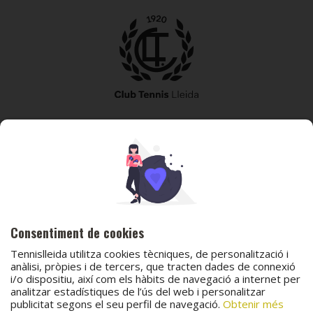
973 240 010
secretaria@tennislleida.com
Partida de boixadors 60 25198 Lleida
Consentiment de cookies
Tennislleida utilitza cookies tècniques, de personalització i
anàlisi, pròpies i de tercers, que tracten dades de connexió
i/o dispositiu, així com els hàbits de navegació a internet per
analitzar estadístiques de l’ús del web i personalitzar
© 2026 Club Tennis Lleida
publicitat segons el seu perfil de navegació.
Obtenir més
Avís legal
Política de cookies
Contacta