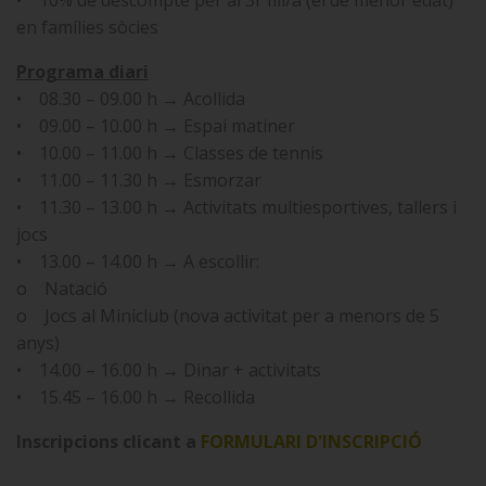
• 10% de descompte per al 3r fill/a (el de menor edat)
en famílies sòcies
Programa diari
• 08.30 – 09.00 h → Acollida
• 09.00 – 10.00 h → Espai matiner
• 10.00 – 11.00 h → Classes de tennis
• 11.00 – 11.30 h → Esmorzar
• 11.30 – 13.00 h → Activitats multiesportives, tallers i
jocs
• 13.00 – 14.00 h → A escollir:
o Natació
o Jocs al Miniclub (nova activitat per a menors de 5
anys)
• 14.00 – 16.00 h → Dinar + activitats
• 15.45 – 16.00 h → Recollida
Inscripcions clicant a
FORMULARI D'INSCRIPCIÓ