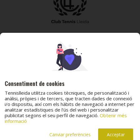
973 240 010
secretaria@tennislleida.com
Partida de boixadors 60 25198 Lleida
Consentiment de cookies
Tennislleida utilitza cookies tècniques, de personalització i
anàlisi, pròpies i de tercers, que tracten dades de connexió
i/o dispositiu, així com els hàbits de navegació a internet per
analitzar estadístiques de l’ús del web i personalitzar
© 2026 Club Tennis Lleida
publicitat segons el seu perfil de navegació.
Obtenir més
Avís legal
Política de cookies
Contacta
informació
Canal de protecció al menor
Canal de comunicació i denúncies
Projecte web
desenvolupat per
ACTIUM Digital
Canviar preferències
Acceptar