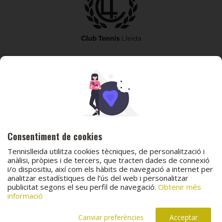
973 240 010
secretaria@tennislleida.com
Partida de boixadors 60 25198 Lleida
Consentiment de cookies
Tennislleida utilitza cookies tècniques, de personalització i
anàlisi, pròpies i de tercers, que tracten dades de connexió
i/o dispositiu, així com els hàbits de navegació a internet per
analitzar estadístiques de l’ús del web i personalitzar
© 2026 Club Tennis Lleida
publicitat segons el seu perfil de navegació.
Obtenir més
Avís legal
Política de cookies
Contacta
informació
Canal de protecció al menor
Canal de comunicació i denúncies
Projecte web
desenvolupat per
ACTIUM Digital
Canviar preferències
Acceptar