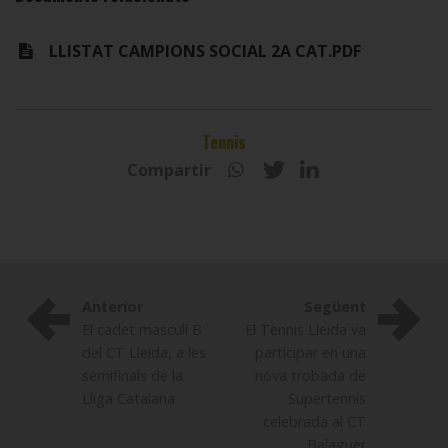
LLISTAT CAMPIONS SOCIAL 2A CAT.PDF
Tennis
Compartir
Anterior
Següent
El cadet masculí B
El Tennis Lleida va
del CT Lleida, a les
participar en una
semifinals de la
nova trobada de
Lliga Catalana
Supertennis
celebrada al CT
Balaguer