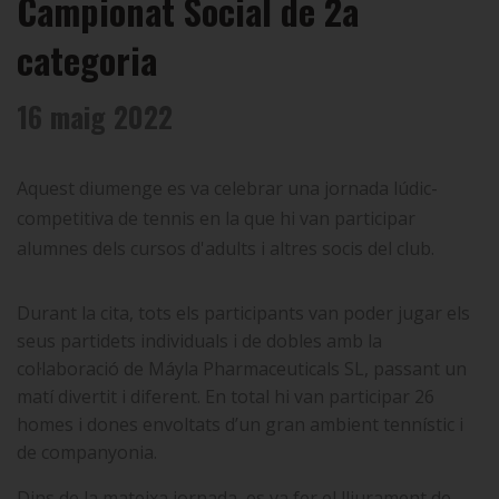
Campionat Social de 2a
categoria
16 maig 2022
Aquest diumenge es va celebrar una jornada lúdic-
competitiva de tennis en la que hi van participar
alumnes dels cursos d'adults i altres socis del club.
Durant la cita, tots els participants van poder jugar els
seus partidets individuals i de dobles amb la
col·laboració de Máyla Pharmaceuticals SL, passant un
matí divertit i diferent. En total hi van participar 26
homes i dones envoltats d’un gran ambient tennístic i
de companyonia.
Dins de la mateixa jornada, es va fer el lliurament de