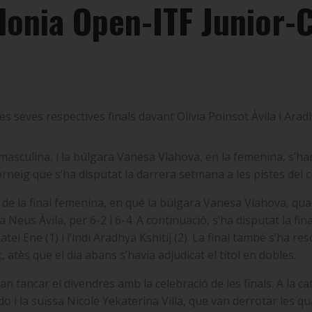
onia Open-ITF Junior-C
s seves respectives finals davant Olívia Poinsot Àvila i Aradh
asculina, i la búlgara Vanesa Vlahova, en la femenina, s’h
neig que s’ha disputat la darrera setmana a les pistes del cl
de la final femenina, en què la búlgara Vanesa Vlahova, quar
tana Neus Àvila, per 6-2 i 6-4. A continuació, s’ha disputat la 
i Ene (1) i l’indi Aradhya Kshitij (2). La final també s’ha r
et, atès que el dia abans s’havia adjudicat el títol en dobles.
 tancar el divendres amb la celebració de les finals. A la cat
i la suïssa Nicole Yekaterina Villa, que van derrotar les qua