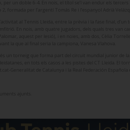
 un doble 6-4. En nois, el títol se’l van endur els tercers c
, formada per l’argentí Tomás Re i l’espanyol Adrià Velázque
ctivitat al Tennis Lleida, entre la prèvia i la fase final, d
fitrió. En nois, amb quatre jugadors, dels quals tres van c
r Palomar, aquest per lesió), i en noies, amb dos, Cèlia Torr
vant la que al final seria la campiona, Vanesa Vlahova.
és un torneig que forma part del circuit mundial junior de la
leidatanes, en tots els casos a les pistes del CT Lleida. El t
t.cat-Generalitat de Catalunya i la Real Federación Española 
uments ajunts.