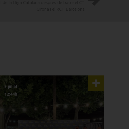
inal de la Lliga Catalana després de batre el CT
Girona i el RCT Barcelona
9 juliol
3 juli
12:44h
07:4