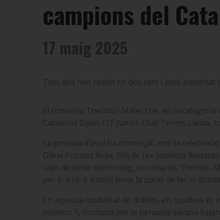
campions del Catal
17 maig 2025
Tots dos han resolt en dos sets i amb autoritat le
El romanès Theodor-Matei Ene, en la categoria m
Catalonia Open-ITF Junior-Club Tennis Lleida, tor
La jornada d’avui ha començat amb la celebració 
Olívia Poinsot Àvila, filla de l’ex tennista lleida
caps de sèrie del torneig, el romanès Thomas-Mate
per 6-4 i 6-3. Kshitij tenia la opció de fer el dobl
En aquesta modalitat de dobles, els quadres es van
número 1, formada per la peruana Silvana Fajardo 