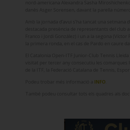
nord-americana Alexandra Sasha Miroshichenko, per
danès Asger Sorensen, davant la parella número 2
Amb la jornada d’avui s’ha tancat una setmana d’a
destacada presència de representants del club am
Franco i Jordi González) i un a la segona (Vícto
la primera ronda, en el cas de Pardo en caure da
El Catalonia Open-ITF Junior-Club Tennis Lleida 
visitat per tercer any consecutiu les comarques l
de la ITF, la Federació Catalana de Tennis, Espor
Podeu trobar més informació a
INFO
.
També podeu consultar tots els quadres als doc