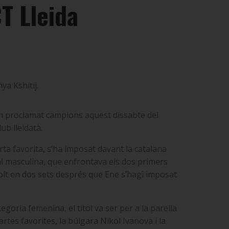
T Lleida
ya Kshitij.
an proclamat campions aquest dissabte del
ub lleidatà.
ta favorita, s’ha imposat davant la catalana
final masculina, que enfrontava els dos primers
esolt en dos sets després que Ene s’hagi imposat
egoria femenina, el títol va ser per a la parella
rtes favorites, la búlgara Nikol Ivanova i la