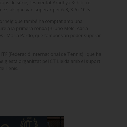
aps de sèrie, l’esmentat Aradhya Kshitij i el
z, als que van superar per 6-3, 3-6 i 10-5.
’un torneig que també ha comptat amb una
aure a la primera ronda (Bruno Melé, Adrià
elles i Maria Pardo, que tampoc van poder superar
 ITF (Federació Internacional de Tennis) i que ha
orneig està organitzat pel CT Lleida amb el suport
de Tenis.