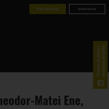
Fes-te soci
Contacta
activitats dirigides
Reserva de pistes i
heodor-Matei Ene,