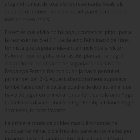
afegir el comiat de tots els representants locals als
quadres de dobles, un total de set parelles (quatre en
nois i tres en noies).
El cert és que el dia no ha pogut començar pitjor per a
la representació el CT Lleida amb
l’eliminació de l’únic
tennista que seguia endavant en individuals, Víctor
Palomar, que degut a una fascitis plantar ha hagut
d’abandonar en el partit de segona ronda davant
l’espanyol Fermín Barcala quan ja havia perdut el
primer set per 6-0. Aquest abandonament suposava
també l’adeu del lleidatà al quadre de dobles, en el que
havia de jugar en primera ronda fent parella amb Yago
Castellanos davant l’indi Aradhya Kshitij i el danès Asger
Sorensen, tercers favorits.
La primera ronda de dobles masculins també ha
suposat l’eliminació d’altres dos parelles formades per
jugadors del club amfitrió. Així, Adrià Franco i Martí