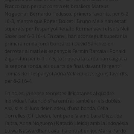
Franco han perdut contra els brasilers Mateus
Nogueira i Bernardo Tedesco, primers favorits, per 6-2
i 6-3, mentre que Roger Dolcet i Bruno Melé han estat
superats per l’espanyol Renato Kurmanaev i
el suís Neil
Saxer per 6-3 i 6-4. En canvi, han aconseguit superar la
primera ronda Jordi González i David Sánchez en
derrotar al matí els espanyols Fermín Barcala i Ronald
Ziganshin per 6-0 i 7-5, tot i que a la tarda han caigut a
la segona ronda, els quarts de final, davant l’argentí
Tomás Re i l’espanyol Adrià Velázquez, segons favorits,
per 6-2 i 6-4.
En noies, ja sense tennistes lleidatanes al quadre
individual, l’atenció s’ha centrat també en els dobles.
Així, si el dilluns deien adeu, d’una banda, Cèlia
Torrelles (CT Lleida), fent parella amb
Lara Díez, i de
l’altra, Anna Noguero (Natació Lleida) amb la indonèsia
Lulwa Naswardhani, avui ha entrat en joc Maria Pardo