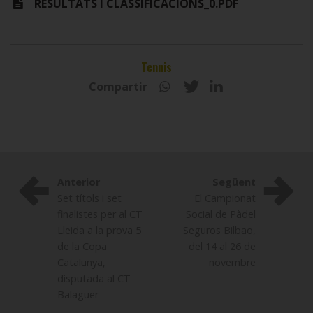
RESULTATS I CLASSIFICACIONS_0.PDF
Tennis
Compartir
Anterior
Següent
Set títols i set
El Campionat
finalistes per al CT
Social de Pàdel
Lleida a la prova 5
Seguros Bilbao,
de la Copa
del 14 al 26 de
Catalunya,
novembre
disputada al CT
Balaguer