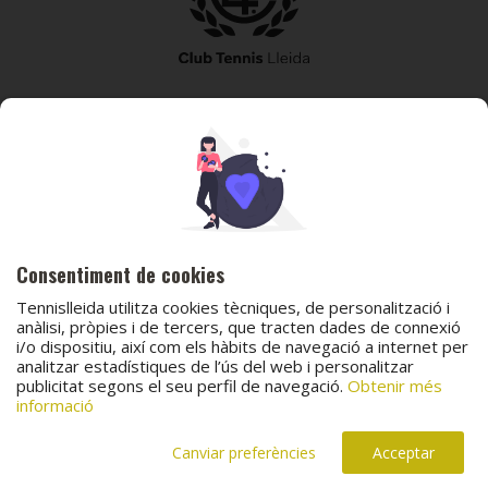
973 240 010
secretaria@tennislleida.com
Partida de boixadors 60 25198 Lleida
Consentiment de cookies
Tennislleida utilitza cookies tècniques, de personalització i
anàlisi, pròpies i de tercers, que tracten dades de connexió
i/o dispositiu, així com els hàbits de navegació a internet per
© 2026 Club Tennis Lleida
analitzar estadístiques de l’ús del web i personalitzar
publicitat segons el seu perfil de navegació.
Obtenir més
Avís legal
Política de cookies
Contacta
informació
Canal de protecció al menor
Canal de comunicació i denúncies
Projecte web
desenvolupat per
ACTIUM Digital
Canviar preferències
Acceptar