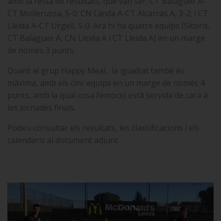
amb la resta de resultats, que van ser: CT Balaguer A-
CT Mollerussa, 5-0; CN Lleida A-CT Alcarràs A, 3-2; i CT
Lleida A-CT Urgell, 5-0.
Ara hi ha quatre equips (Sícoris,
CT Balaguer A, CN Lleida A i CT Lleida A) en un marge
de només 3 punts.
Quant al grup Happy Meal, la igualtat també és
màxima, amb els cinc equips en un marge de només 4
punts, amb la qual cosa l’emoció està servida de cara a
les jornades finals.
Podeu consultar els resultats, les classificacions i els
calendaris al document adjunt.