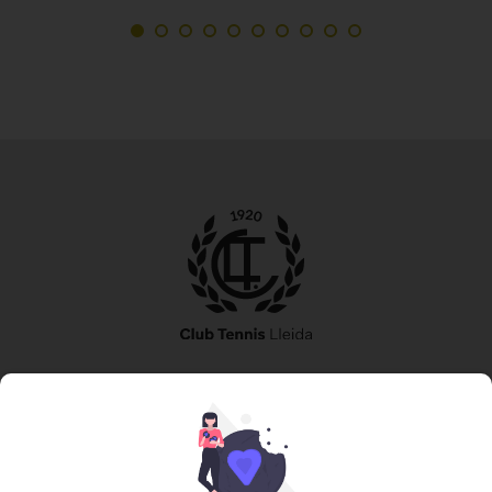
973 240 010
secretaria@tennislleida.com
Partida de boixadors 60 25198 Lleida