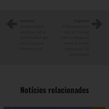
Anterior
Següent
Amadeu Piqué,
El Memorial Joan
classificat per al
Oró-2n Torneig
Masters Aleví del
Forn La Ràdio, en
circuit nacional
marxa al Tennis
Warriors Tour
Lleida amb 130
participants
Notícies relacionades