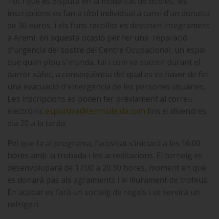
Tot i que es disputa en la modalitat de dobles, les
inscripcions es fan a títol individual a canvi d’un donatiu
de 30 euros, i els fons recollits es destinen íntegrament
a Aremi, en aquesta ocasió per fer una reparació
d'urgència del sostre del Centre Ocupacional, un espai
que quan plou s'inunda, tal i com va succeir durant el
darrer xàfec, a conseqüència del qual es va haver de fer
una evacuació d'emergència de les persones usuàries.
Les inscripcions es poden fer prèviament al correu
electrònic
esportiva@tennislleida.com
fins el divendres
dia 20 a la tarda.
Pel que fa al programa, l’activitat s’iniciarà a les 16.00
hores amb la trobada i les acreditacions. El torneig es
desenvoluparà de 17.00 a 20.30 hores, moment en què
es donarà pas als agraïments i al lliurament de trofeus.
En acabar es farà un sorteig de regals i se servirà un
refrigeri.