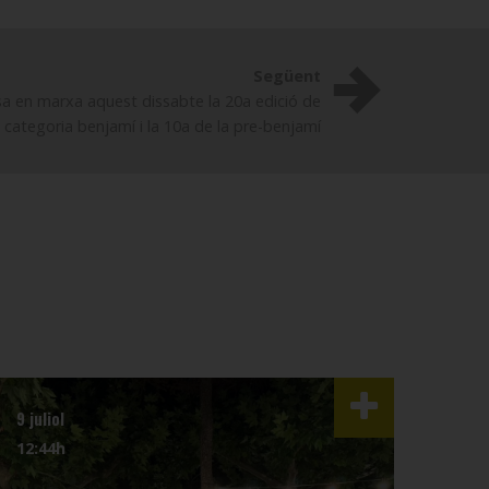
Següent
sa en marxa aquest dissabte la 20a edició de
a categoria benjamí i la 10a de la pre-benjamí
9 juliol
3 juli
12:44h
07:4