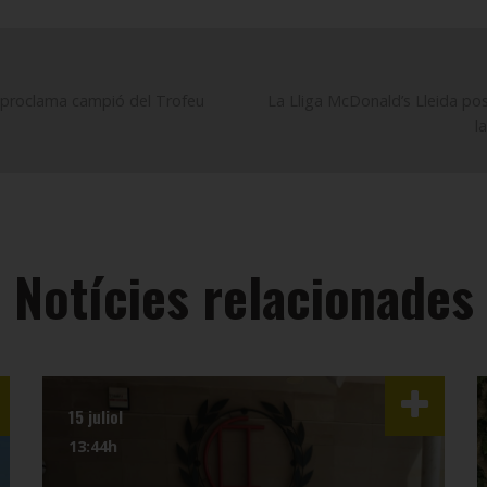
s proclama campió del Trofeu
La Lliga McDonald’s Lleida po
l
Notícies relacionades
15 juliol
13:44h