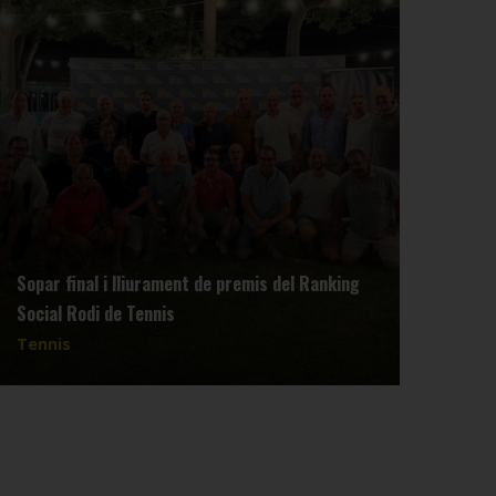
Sopar final i lliurament de premis del Ranking
Reun
Social Rodi de Tennis
dimar
Tennis
Tenn