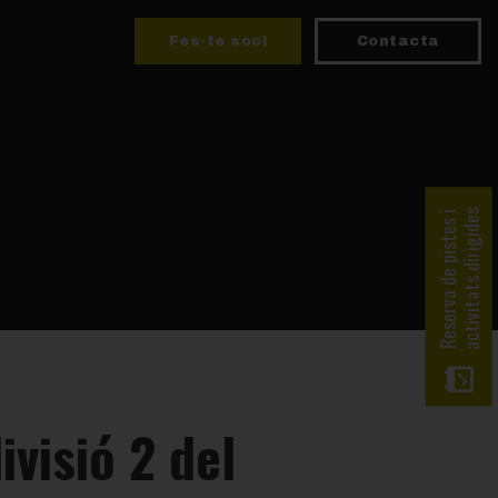
Fes-te soci
Contacta
activitats dirigides
Reserva de pistes i
ivisió 2 del