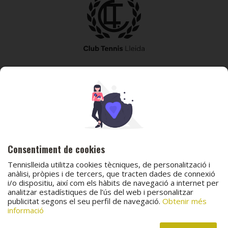
973 240 010
secretaria@tennislleida.com
Partida de boixadors 60 25198 Lleida
Consentiment de cookies
Tennislleida utilitza cookies tècniques, de personalització i
anàlisi, pròpies i de tercers, que tracten dades de connexió
i/o dispositiu, així com els hàbits de navegació a internet per
analitzar estadístiques de l’ús del web i personalitzar
© 2026 Club Tennis Lleida
publicitat segons el seu perfil de navegació.
Obtenir més
Avís legal
Política de cookies
Contacta
informació
Canal de protecció al menor
Canal de comunicació i denúncies