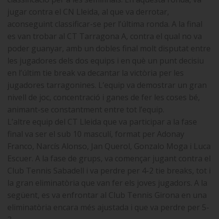
jugar contra el CN Lleida, al que va derrotar,
aconseguint classificar-se per l’última ronda. A la final
es van trobar al CT Tarragona A, contra el qual no va
poder guanyar, amb un dobles final molt disputat entre
les jugadores dels dos equips i en què un punt decisiu
en l’últim tie break va decantar la victòria per les
jugadores tarragonines. L’equip va demostrar un gran
nivell de joc, concentració i ganes de fer les coses bé,
animant-se constantment entre tot l’equip.
L’altre equip del CT Lleida que va participar a la fase
final va ser el sub 10 masculí, format per Adonay
Franco, Narcís Alonso, Jan Querol, Gonzalo Moga i Luca
Escuer. A la fase de grups, va començar jugant contra el
Club Tennis Sabadell i va perdre per 4-2 tie breaks, tot i
la gran eliminatòria que van fer els joves jugadors. A la
següent, es va enfrontar al Club Tennis Girona en una
eliminatòria encara més ajustada i que va perdre per 5-