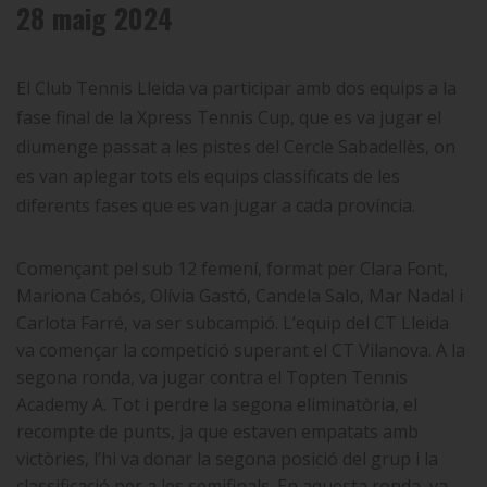
28 maig 2024
El Club Tennis Lleida va participar amb dos equips a la
fase final de la Xpress Tennis Cup, que es va jugar el
diumenge passat a les pistes del Cercle Sabadellès, on
es van aplegar tots els equips classificats de les
diferents fases que es van jugar a cada província.
Començant pel sub 12 femení, format per Clara Font,
Mariona Cabós, Olívia Gastó, Candela Salo, Mar Nadal i
Carlota Farré, va ser subcampió. L’equip del CT Lleida
va començar la competició superant el CT Vilanova. A la
segona ronda, va jugar contra el Topten Tennis
Academy A. Tot i perdre la segona eliminatòria, el
recompte de punts, ja que estaven empatats amb
victòries, l’hi va donar la segona posició del grup i la
classificació per a les semifinals. En aquesta ronda, va