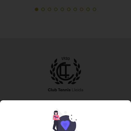
973 240 010
secretaria@tennislleida.com
Partida de boixadors 60 25198 Lleida