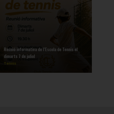
El C
Reunió informativa de l’Escola de Tennis el
diu 
dimarts 7 de juliol
equi
Tennis
Tenn