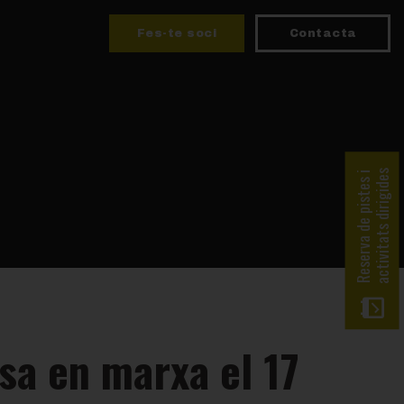
Fes-te soci
Contacta
activitats dirigides
Reserva de pistes i
sa en marxa el 17