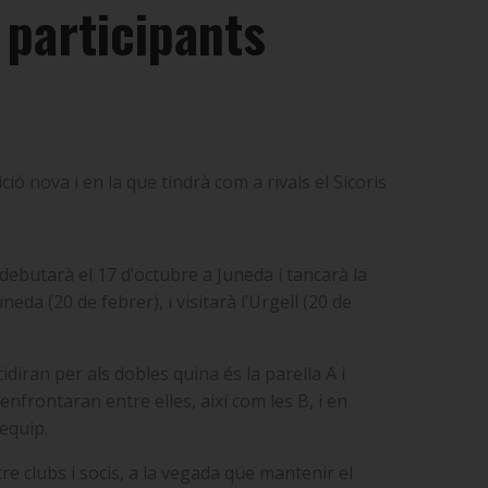
 participants
ió nova i en la que tindrà com a rivals el Sícoris
debutarà el 17 d’octubre a Juneda i tancarà la
neda (20 de febrer), i visitarà l’Urgell (20 de
diran per als dobles quina és la parella A i
enfrontaran entre elles, així com les B, i en
equip.
re clubs i socis, a la vegada que mantenir el