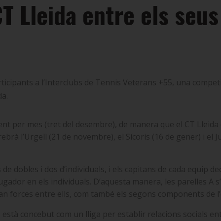
T Lleida entre els seus
rticipants a l’Interclubs de Tennis Veterans +55, una competic
da.
ent per mes (tret del desembre), de manera que el CT Lleida 
rebrà l’Urgell (21 de novembre), el Sícoris (16 de gener) i el Ju
 dobles i dos d’individuals, i els capitans de cada equip deci
jugador en els individuals. D’aquesta manera, les parelles A s’
an forces entre ells, com també els segons components de l’
està concebut com un lliga per establir relacions socials ent