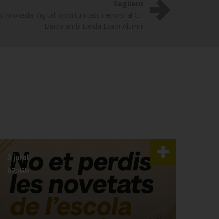
Següent
, moneda digital: oportunitats i errors’ al CT
Lleida amb Lleida Esadi Alumni
3 juliol
1 juli
07:45h
16:5