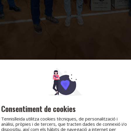
Consentiment de cookies
Tennislleida utilitza cookies tècniques, de personalització i
anàlisi, pròpies i de tercers, que tracten dades de connexió i/o
dispositiu, així com els hàbits de navegació a internet per