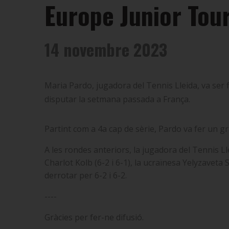
Europe Junior Tou
14 novembre 2023
Maria Pardo, jugadora del Tennis Lleida, va ser 
disputar la setmana passada a França.
Partint com a 4a cap de sèrie, Pardo va fer un gr
A les rondes anteriors, la jugadora del Tennis Ll
Charlot Kolb (6-2 i 6-1), la ucraïnesa Yelyzaveta
derrotar per 6-2 i 6-2.
----
Gràcies per fer-ne difusió.