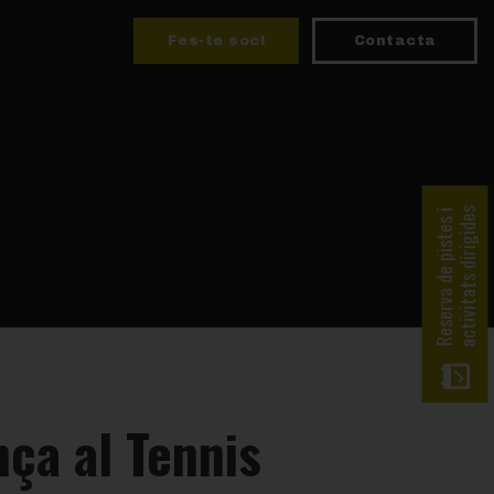
Fes-te soci
Contacta
activitats dirigides
Reserva de pistes i
nça al Tennis