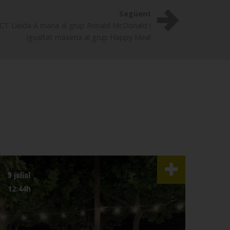
Següent
l CT Lleida A mana al grup Ronald McDonald i
igualtat màxima al grup Happy Meal
9 juliol
3 juli
12:44h
07:4