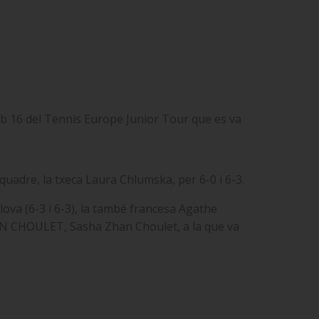
sub 16 del Tennis Europe Junior Tour que es va
 quadre, la txeca Laura Chlumska, per 6-0 i 6-3.
lova (6-3 i 6-3), la també francesa Agathe
, ZHAN CHOULET, Sasha Zhan Choulet, a la que va