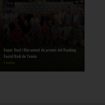
Sopar final i lliurament de premis del Ranking
Reun
Social Rodi de Tennis
dimar
Tennis
Tenn