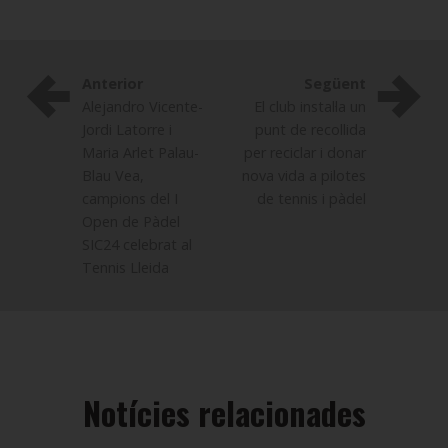
Anterior
Següent
Alejandro Vicente-
El club instal·la un
Jordi Latorre i
punt de recollida
Maria Arlet Palau-
per reciclar i donar
Blau Vea,
nova vida a pilotes
campions del I
de tennis i pàdel
Open de Pàdel
SIC24 celebrat al
Tennis Lleida
Notícies relacionades