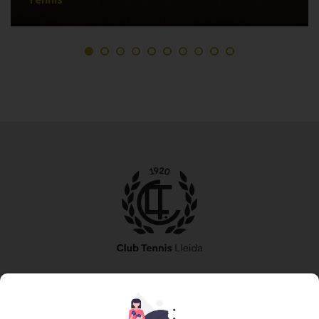
973 240 010
secretaria@tennislleida.com