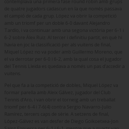
contemplava una primera fase round robin amb grups
de quatre jugadors cadascun en la que només passava
el campió de cada grup. López va obrir la competició
amb un triomf per un doble 6-0 davant Alejandro
Tardío, i va continuar amb una segona victòria per 6-1 i
6-2 sobre Álex Ruiz. Al tercer i definitiu partit, en què hi
havia en joc la classificació per als vuitens de final,
Miquel López no va poder amb Guillermo Moreno, que
el va derrotar per 6-0 i 6-2, amb la qual cosa el jugador
del Tennis Lleida es quedava a només un pas d’accedir a
vuitens.
Pel que fa a la competició de dobles, Miquel López va
formar parella amb Aleix Gálvez, jugador del Club
Tennis d’Aro, i van obrir el torneig amb un treballat
triomf per 6-4 i 7-6(4) contra Sergio Navarro-Julio
Ramírez, tercers caps de sèrie. A setzens de final,
López-Gálvez es van desfer de Diego Goikoetxea-Jon
Sainz Ezquerra per 6-1 i 6-1, mentre que a quarts van