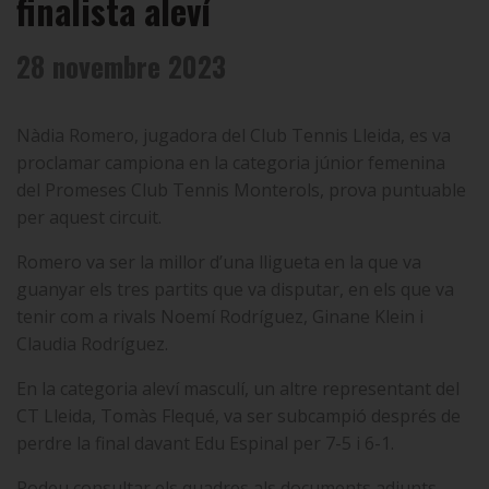
finalista aleví
28 novembre 2023
Nàdia Romero, jugadora del Club Tennis Lleida, es va
proclamar campiona en la categoria júnior femenina
del Promeses Club Tennis Monterols, prova puntuable
per aquest circuit.
Romero va ser la millor d’una lligueta en la que va
guanyar els tres partits que va disputar, en els que va
tenir com a rivals Noemí Rodríguez, Ginane Klein i
Claudia Rodríguez.
En la categoria aleví masculí, un altre representant del
CT Lleida, Tomàs Flequé, va ser subcampió després de
perdre la final davant Edu Espinal per 7-5 i 6-1.
Podeu consultar els quadres als documents adjunts.