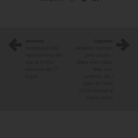
Anterior
Següent
Participació dels
Alejandro Vicente-
representants del
Jordi Latorre i
club al Trofeu
Maria Arlet Palau-
Aniversari del CT
Blau Vea,
Urgell
campions del I
Open de Pàdel
SIC24 celebrat al
Tennis Lleida