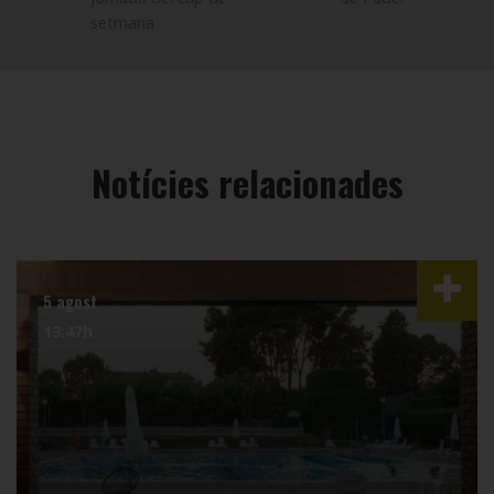
setmana
Notícies relacionades
5 agost
13:47h