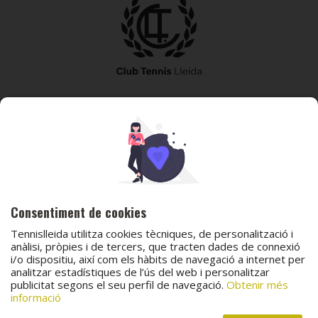
973 240 010
secretaria@tennislleida.com
Partida de boixadors 60 25198 Lleida
Consentiment de cookies
Tennislleida utilitza cookies tècniques, de personalització i
anàlisi, pròpies i de tercers, que tracten dades de connexió
i/o dispositiu, així com els hàbits de navegació a internet per
© 2026 Club Tennis Lleida
analitzar estadístiques de l’ús del web i personalitzar
publicitat segons el seu perfil de navegació.
Obtenir més
Avís legal
Política de cookies
Contacta
informació
Canal de protecció al menor
Canal de comunicació i denúncies