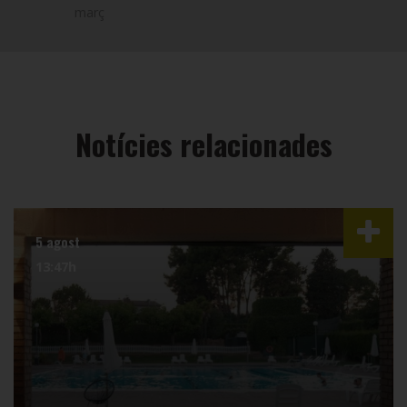
març
Notícies relacionades
5 agost
13:47h