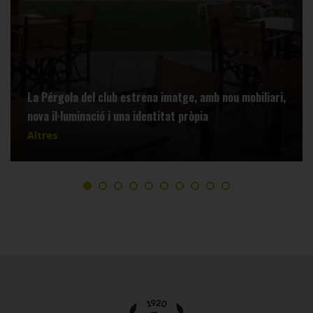
La Pérgola del club estrena imatge, amb nou mobiliari,
nova il·luminació i una identitat pròpia
Altres