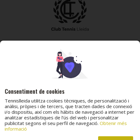
973 240 010
secretaria@tennislleida.com
Partida de boixadors 60 25198 Lleida
Consentiment de cookies
Tennislleida utilitza cookies tècniques, de personalització i
anàlisi, pròpies i de tercers, que tracten dades de connexió
i/o dispositiu, així com els hàbits de navegació a internet per
© 2026 Club Tennis Lleida
analitzar estadístiques de l’ús del web i personalitzar
publicitat segons el seu perfil de navegació.
Obtenir més
Avís legal
Política de cookies
Contacta
informació
Canal de protecció al menor
Canal de comunicació i denúncies