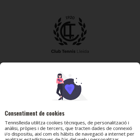
973 240 010
secretaria@tennislleida.com
Partida de boixadors 60 25198 Lleida
Consentiment de cookies
Tennislleida utilitza cookies tècniques, de personalització i
anàlisi, pròpies i de tercers, que tracten dades de connexió
i/o dispositiu, així com els hàbits de navegació a internet per
analitzar estadístiques de l’ús del web i personalitzar
© 2026 Club Tennis Lleida