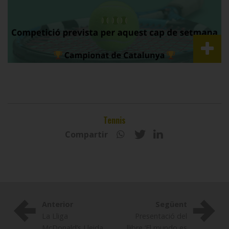
Tennis
Compartir
Anterior
Següent
La Lliga
Presentació del
McDonald’s Lleida
llibre ‘El mundo es