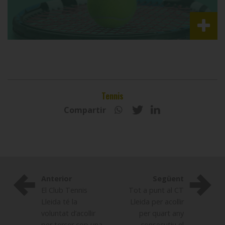
Tennis
Compartir
Anterior
Següent
El Club Tennis
Tot a punt al CT
Lleida té la
Lleida per acollir
voluntat d’acollir
per quart any
per tercer cop una
consecutiu el