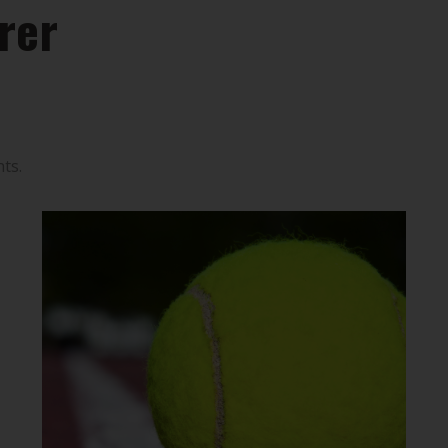
brer
ts.