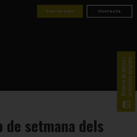
Fes-te soci
Contacta
activitats dirigides
Reserva de pistes i
p de setmana dels