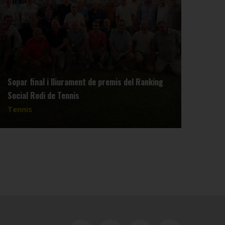
Sopar final i lliurament de premis del Ranking
Reun
Social Rodi de Tennis
dimar
Tennis
Tenn