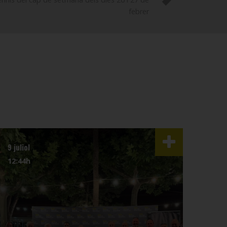
febrer
9 juliol
3 juli
12:44h
07:4