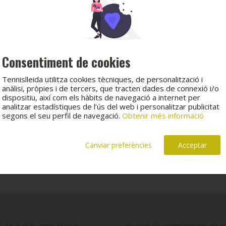
Consentiment de cookies
Tennislleida utilitza cookies tècniques, de personalització i
anàlisi, pròpies i de tercers, que tracten dades de connexió i/o
dispositiu, així com els hàbits de navegació a internet per
analitzar estadístiques de l’ús del web i personalitzar publicitat
segons el seu perfil de navegació.
Obtenir més informació
Canviar preferències
Acceptar
s 24 al club, amb Marcel
Quadre de competicions de ten