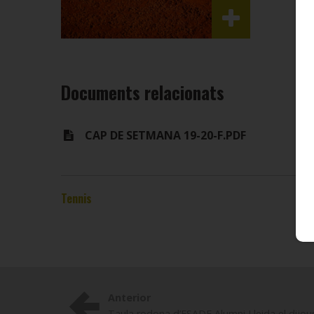
Documents relacionats
CAP DE SETMANA 19-20-F.PDF
Tennis
Anterior
Taula rodona d’ESADE Alumni Lleida el dijou