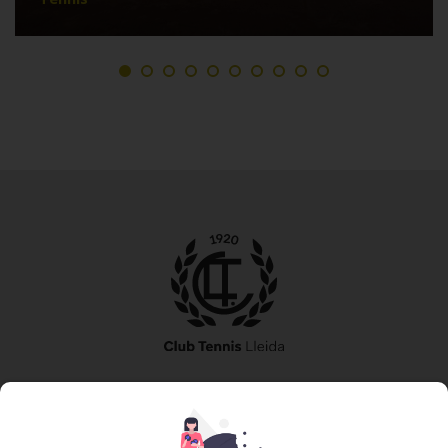
973 240 010
secretaria@tennislleida.com