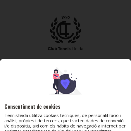
973 240 010
secretaria@tennislleida.com
Partida de boixadors 60 25198 Lleida
Consentiment de cookies
Tennislleida utilitza cookies tècniques, de personalització i
anàlisi, pròpies i de tercers, que tracten dades de connexió
i/o dispositiu, així com els hàbits de navegació a internet per
analitzar estadístiques de l’ús del web i personalitzar
© 2026 Club Tennis Lleida