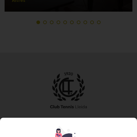
Altres
973 240 010
secretaria@tennislleida.com