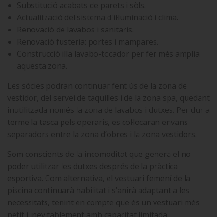
Substitució acabats de parets i sòls.
Actualització del sistema d'il·luminació i clima.
Renovació de lavabos i sanitaris.
Renovació fusteria: portes i mampares.
Construcció illa lavabo-tocador per fer més amplia
aquesta zona.
Les sòcies podran continuar fent ús de la zona de
vestidor, del servei de taquilles i de la zona spa, quedant
inutilitzada només la zona de lavabos i dutxes. Per dur a
terme la tasca pels operaris, es col·locaran envans
separadors entre la zona d’obres i la zona vestidors.
Som conscients de la incomoditat que genera el no
poder utilitzar les dutxes després de la pràctica
esportiva. Com alternativa, el vestuari femení de la
piscina continuarà habilitat i s’anirà adaptant a les
necessitats, tenint en compte que és un vestuari més
petit i inevitablement amb capacitat limitada.